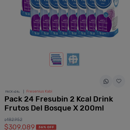
❘
Fresenius Kabi
PACK x24
u.
Pack 24 Fresubin 2 Kcal Drink
Frutos Del Bosque X 200ml
482.952
$
$309.089
36% OFF