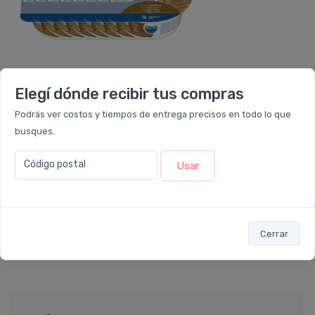
FRESENIUS KABI
Elegí dónde recibir tus compras
Fresubin 2 Kcal Creme
Capuchino Pack 24 Potes
Podrás ver costos y tiempos de entrega precisos en todo lo que
busques.
$292.266
$449.640
6 cuotas
sin interés
de
$48.711
Código postal
Usar
ó Transferencia
$263.039
10%
EXTRA
OFF
Sumás 13.191 Leloir$
Cerrar
Agregar