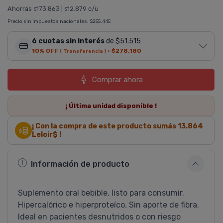
Ahorrás
173.863
|
12.879 c/u
$
$
Precio sin impuestos nacionales:
$255.445
6 cuotas sin interés
de $51.515
10% OFF
·
$278.180
( Transferencia )
Comprar ahora
¡ Última
unidad
disponible !
¡ Con la compra de este producto sumás
13.864
Leloir$ !
Información de producto
Suplemento oral bebible, listo para consumir.
Hipercalórico e hiperproteí­co. Sin aporte de fibra.
Ideal en pacientes desnutridos o con riesgo