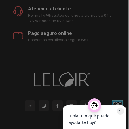
Atención al cliente
Por mail y WhatsApp de lunes a viernes de 09 a
17 y sábados de 09 a 14hs.
Pago seguro online
Poseemos certificado seguro
SSL