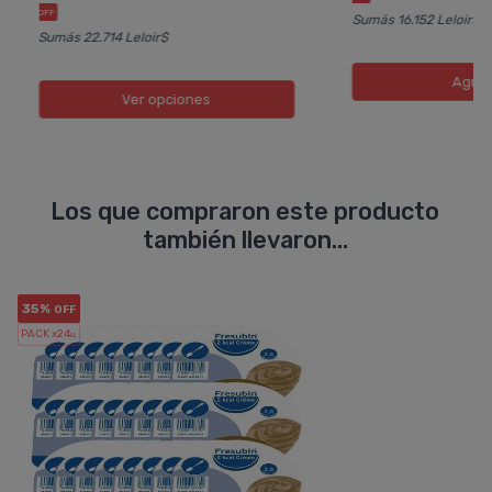
OFF
Sumás 16.152 Leloir$
Sumás 22.714 Leloir$
Agreg
Ver opciones
Los que compraron este producto
también llevaron...
35%
OFF
PACK x24
u.