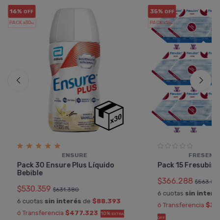
16%
35%
OFF
OFF
PACK x30
PACK x15
u.
u.
ENSURE
FRESENIU
Pack 30 Ensure Plus Lí­quido
Pack 15 Fresubin
Bebible
$366.288
$563.52
$530.359
$631.380
6 cuotas
sin interé
6 cuotas
sin interés
de
$88.393
ó Transferencia
$32
ó Transferencia
$477.323
10%
EXTRA
OFF