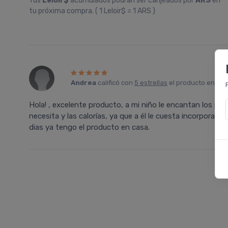
Tus
Leloir$
acumulados podrán ser canjeados por
ARS
en
tu próxima compra. ( 1 Leloir$ = 1 ARS )
Andrea
calificó con
5 estrellas
el producto en
Far
Hola! , excelente producto, a mi niño le encantan los po
necesita y las calorías, ya que a él le cuesta incorporarla
dias ya tengo el producto en casa.