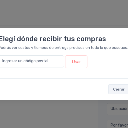
Elegí dónde recibir tus compras
Déjan
macia Leloir
.
Podrás ver costos y tiempos de entrega precisos en todo lo que busques.
stres, además de aportarle los nutrientes que
Nombre co
Ingresar un código postal
Usar
s de otra manera. El servicio excelente en 3
Email* (e
Cerrar
Teléfono
Ubicació
Por favor