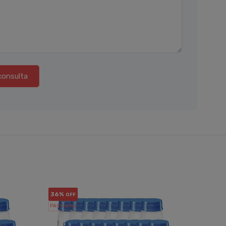
consulta
36%
35%
OFF
OF
PACK x24
PACK x24
u.