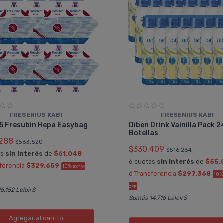
FRESENIUS KABI
FRESENIUS KABI
15 Fresubin Hepa Easybag
Diben Drink Vainilla Pack 2
Botellas
288
$563.520
$330.409
$516.264
as
sin interés
de
$61.048
6 cuotas
sin interés
de
$55.
sferencia
$329.659
10%
EXTRA
ó Transferencia
$297.368
10
OFF
6.152 Leloir$
Sumás 14.716 Leloir$
Agregar
al carrito