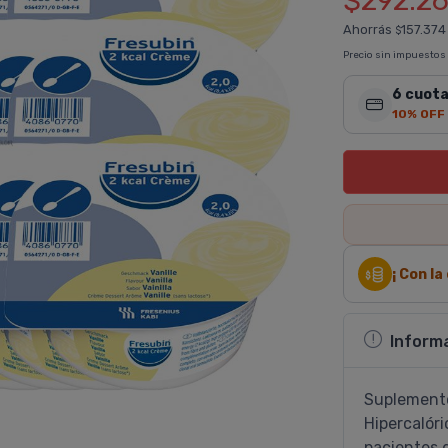
$292.2
Ahorrás
157.374
$
Precio sin impuestos
6 cuota
10% OFF
¡ Con l
Inform
Suplemento 
Hipercalóric
pacientes d