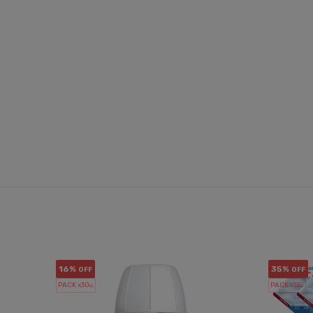
16%
35%
OFF
OFF
PACK x30
PACK x15
u.
u.