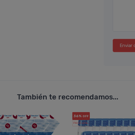
Enviar 
También te recomendamos...
36%
OFF
PACK x24
u.