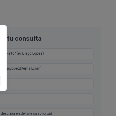
os tu consulta
mpleto* (ej. Diego Lopez)
j. diego.lopez@email.com)
n
 describa en detalle su solicitud