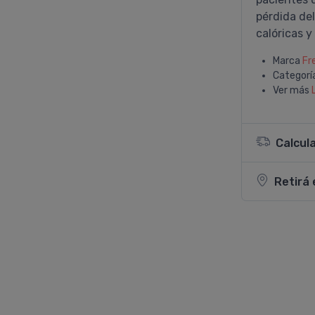
pérdida de
calóricas y
Marca
Fr
Categorí
Ver más
Calcul
Retirá 