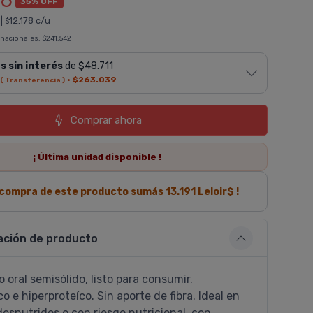
66
35% OFF
|
12.178 c/u
$
 nacionales:
$241.542
s sin interés
de $48.711
·
$263.039
( Transferencia )
Comprar ahora
¡ Última
unidad
disponible !
a compra de este producto sumás
13.191
Leloir$ !
ación de producto
oral semisólido, listo para consumir.
o e hiperproteí­co. Sin aporte de fibra. Ideal en
esnutridos o con riesgo nutricional, con