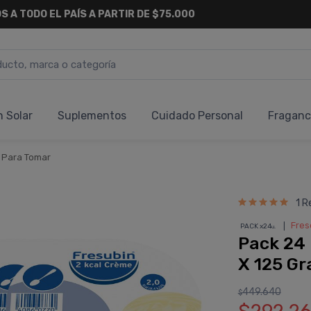
S A TODO EL PAÍS A PARTIR DE $75.000
n Solar
Suplementos
Cuidado Personal
Fraganc
s Para Tomar
1 R
❘
Fres
PACK x24
u.
Pack 24 
X 125 G
449.640
$