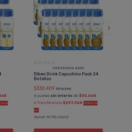
FRESENIUS KABI
Fre
4
Diben Drink Capuchino Pack 24
Bot
Botellas
$31
$330.409
$516.264
6 cu
068
6 cuotas
sin interés
de
$55.068
ó Tr
ó Transferencia
$297.368
%
10%
EXTRA
EXTRA
OFF
OFF
Sumá
Sumás 14.716 Leloir$