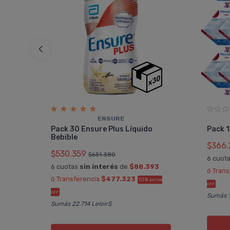
ENSURE
Pack 30 Ensure Plus Lí­quido
Pack 
Bebible
$366.
$530.359
$631.380
1
6 cuot
6 cuotas
sin interés
de
$88.393
ó Tran
TRA
ó Transferencia
$477.323
10%
EXTRA
OFF
OFF
Sumás 1
Sumás 22.714 Leloir$