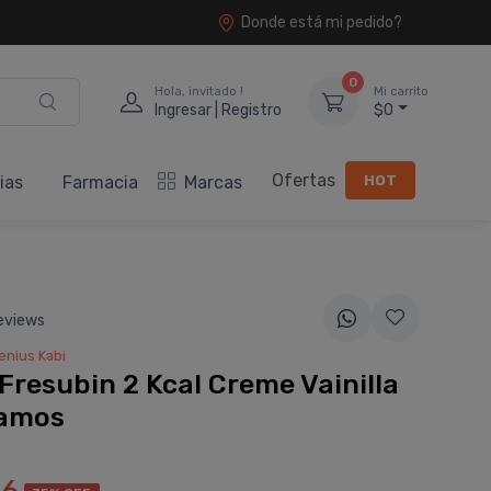
Donde está mi pedido?
0
Hola, invitado !
Mi carrito
Ingresar | Registro
$0
Ofertas
HOT
ias
Farmacia
Marcas
eviews
enius Kabi
Fresubin 2 Kcal Creme Vainilla
ramos