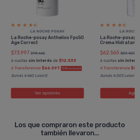
LA ROCHE POSAY
LA ROCHE
La Roche-posay Anthelios Fps50
La Roche-posay A
Age Correct
Crema Hidratant
$73.997
$62.565
$98.662
$83.420
6 cuotas
sin interés
de
$12.333
6 cuotas
sin interé
ó Transferencia
$66.597
ó Transferencia
$56
10%
EXTRA OFF
Sumás 4.460 Leloir$
Sumás 4.003 Leloir$
Ver opciones
Agreg
Los que compraron este producto
también llevaron...