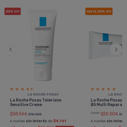
25%
20%
OFF
HASTA
OFF
LA ROCHE POSAY
LA ROCHE
La Roche Posay Toleriane
La Roche Posay C
Sensitive Creme
B5 Multi Reparad
$58.566
Desde
$50.504
$78.088
$53.
6 cuotas
sin interés
de
$9.761
6 cuotas
sin interé