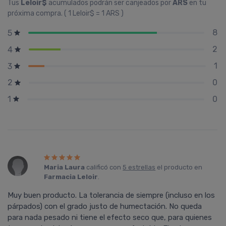
Tus
Leloir$
acumulados podrán ser canjeados por
ARS
en tu
próxima compra. ( 1 Leloir$ = 1 ARS )
8
5
2
4
1
3
0
2
0
1
Maria Laura
calificó con
5 estrellas
el producto en
Farmacia Leloir
.
Muy buen producto. La tolerancia de siempre (incluso en los
párpados) con el grado justo de humectación. No queda
para nada pesado ni tiene el efecto seco que, para quienes