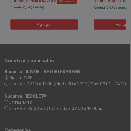
ó Transferencia
$52.709
ó Transferencia
$45
10%
EXTRA OFF
Sumás 3.843 Leloir$
Sumás 3.520 Leloir$
Agregar
Ver opc
Nuestras sucursales
Sucursal OLIVOS - RETIRO EXPRESS
Ugarte 1728
Lun - Vie 09:00 a 12:00 y de 12:30 a 17:00 / Sáb: 09:00 a 14:00
Sucursal RECOLETA
Larrea 1249
Lun - Vie: 09:00 a 20:00hs / Sáb: 09:00 a 14:00hs
Categorías