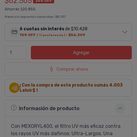
$62.565
25% OFF
Ahorrás
20.855
$
Precio sin impuestos nacionales:
$51.707
6 cuotas sin interés
de $10.428
10% OFF
·
$56.309
( Transferencia )
Agregar
Comprar ahora
¡ Con la compra de este producto sumás
4.003
Leloir$ !
Información de producto
Con MEXORYL400, el filtro UV más eficaz contra
los rayos UV más dañinos: Ultra-Largos. Una