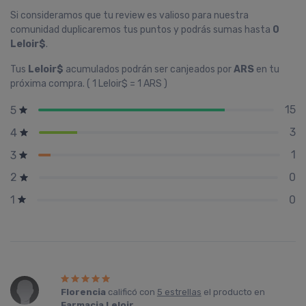
Si consideramos que tu review es valioso para nuestra
comunidad duplicaremos tus puntos y podrás sumas hasta
0
Leloir$
.
Tus
Leloir$
acumulados podrán ser canjeados por
ARS
en tu
próxima compra. ( 1 Leloir$ = 1 ARS )
15
5
3
4
1
3
0
2
0
1
Florencia
calificó con
5 estrellas
el producto en
Farmacia Leloir
.