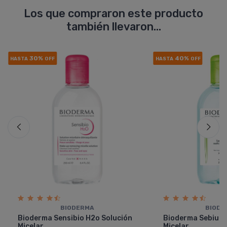
Los que compraron este producto
también llevaron...
30%
40%
HASTA
OFF
HASTA
OFF
BIODERMA
BIODE
Bioderma Sensibio H2o Solución
Bioderma Sebium 
Micelar
Micelar