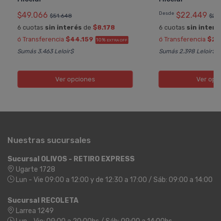
$49.066
Desde
$22.449
$51.648
$23
6 cuotas
sin interés
de
$8.178
6 cuotas
sin interé
ó Transferencia
$44.159
ó Transferencia
$20
10%
EXTRA OFF
Sumás 3.463 Leloir$
Sumás 2.398 Leloir$
Ver opciones
Ver opc
Nuestras sucursales
Sucursal OLIVOS - RETIRO EXPRESS
Ugarte 1728
Lun - Vie 09:00 a 12:00 y de 12:30 a 17:00 / Sáb: 09:00 a 14:00
Sucursal RECOLETA
Larrea 1249