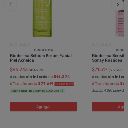
BIODERMA
BIODE
Bioderma Sébium Serum Facial
Bioderma Sensibi
Piel Acneica
Spray Rosácea
$86.243
$71.517
$114.990
$95.356
6 cuotas
sin interés
de
$14.374
6 cuotas
sin interé
ó Transferencia
$77.619
ó Transferencia
$64
10%
EXTRA OFF
Sumás 4.361 Leloir$
¡ Envío
GRATIS
y sumás 4.950 Leloir$ !
Agregar
Agre