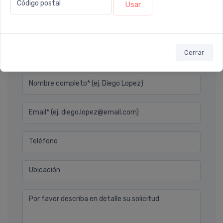
Código postal
Usar
Ver todos los reviews
Cerrar
Déjanos tu consulta
Nombre completo* (ej. Diego Lopez)
Email* (ej. diego.lopez@email.com)
Teléfono
Ubicación
Por favor describa en detalle su solicitud