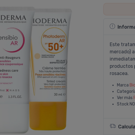
Inform
Este trata
mercado) a
inmediatame
productos 
rosacea.
Marca
Bi
Categorí
Ver más
Stock
NO
Calcul