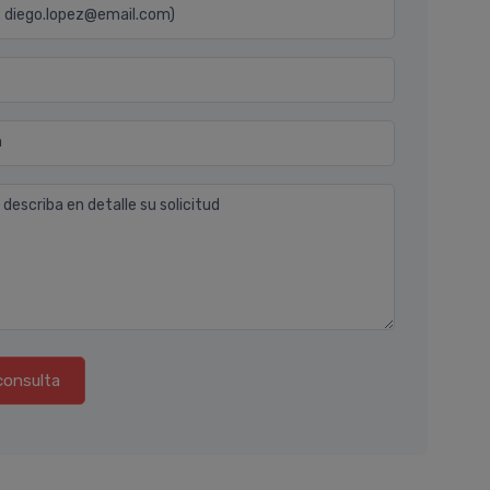
j. diego.lopez@email.com)
n
 describa en detalle su solicitud
consulta