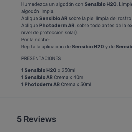
Humedezca un algodón con
Sensibio H2O
. Limpi
algodón limpia.
Aplique
Sensibio AR
sobre la piel limpia del rostr
Aplique
Photoderm AR
, sobre todo antes de la 
nivel de protección solar).
Por la noche:
Repita la aplicación de
Sensibio H2O
y de
Sensib
PRESENTACIONES
1
Sensibio H2O
x 250ml
1
Sensibio AR
Crema x 40ml
1
Photoderm AR
Crema x 30ml
5 Reviews