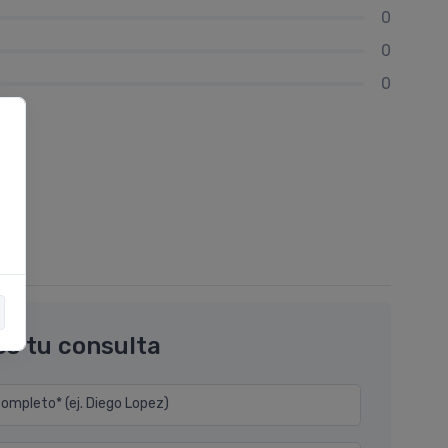
0
0
0
os tu consulta
mpleto* (ej. Diego Lopez)