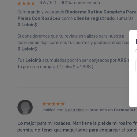
4.6 / 5.0 - 100% recomendado.
Comprando y valorando
Bioderma Rutina Completa Para
Pieles Con Rosácea
como
cliente registrado
, sumarás
0 Leloir$
Si consideramos que tu review es valioso para nuestra
comunidad duplicaremos tus puntos y podrás sumas hasta
0 Leloir$
.
Tus
Leloir$
acumulados podrán ser canjeados por
ARS
en
tu próxima compra. ( 1 Leloir$ = 1 ARS )
calificó con
5 estrellas
el producto en
Farmacia L
Lo mejor para mi rosácea. Mantiene la piel de mi rostro fre
permite no tener que maquillarme para emparejar el tono