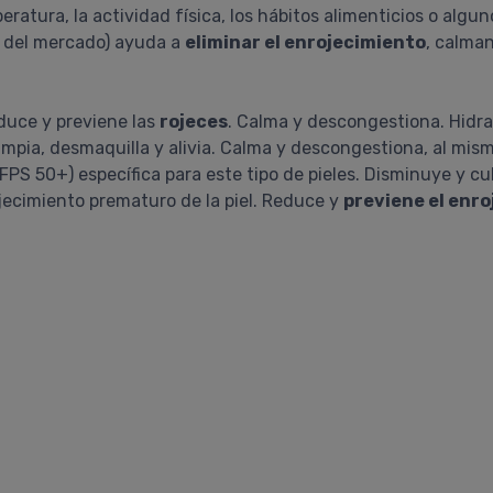
ratura, la actividad física, los hábitos alimenticios o algu
s del mercado) ayuda a
eliminar el enrojecimiento
, calma
educe y previene las
rojeces
. Calma y descongestiona. Hidr
impia, desmaquilla y alivia. Calma y descongestiona, al mis
(FPS 50+) específica para este tipo de pieles. Disminuye y cu
ejecimiento prematuro de la piel. Reduce y
previene el enr