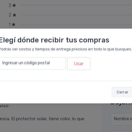
3
2
1
Elegí dónde recibir tus compras
Podrás ver costos y tiempos de entrega precisos en todo lo que busques.
Ingresar un código postal
Usar
Cerrar
Déjan
eloir
.
sca. El protector solar, tiene color, lo que
Nombre co
.