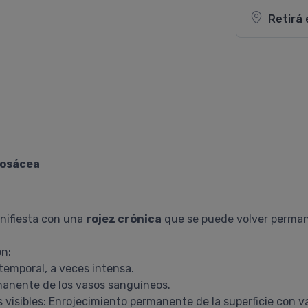
Retirá 
Rosácea
anifiesta con una
rojez crónica
que se puede volver perman
on:
temporal, a veces intensa.
rmanente de los vasos sanguíneos.
isibles: Enrojecimiento permanente de la superficie con va