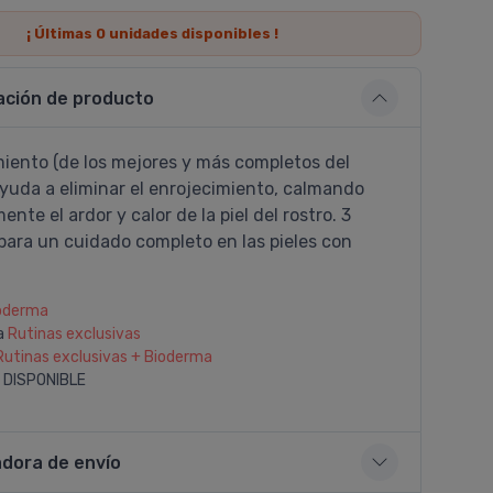
¡ Últimas
0
unidades disponibles !
ación de producto
miento (de los mejores y más completos del
yuda a eliminar el enrojecimiento, calmando
nte el ardor y calor de la piel del rostro. 3
para un cuidado completo en las pieles con
oderma
a
Rutinas exclusivas
Rutinas exclusivas + Bioderma
 DISPONIBLE
adora de envío