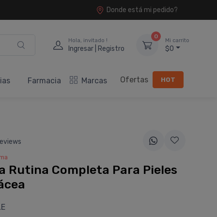
Donde está mi pedido?
0
Hola, invitado !
Mi carrito
Ingresar | Registro
$0
Ofertas
HOT
ias
Farmacia
Marcas
eviews
rma
 Rutina Completa Para Pieles
ácea
LE