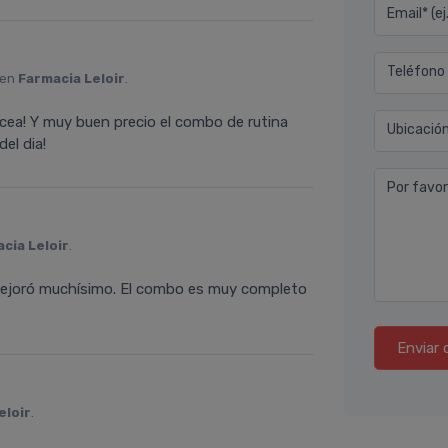
Email* (e
Teléfono
 en
Farmacia Leloir
.
acea! Y muy buen precio el combo de rutina
Ubicació
el dia!
Por favor
cia Leloir
.
 mejoró muchí­simo. El combo es muy completo
Enviar 
eloir
.