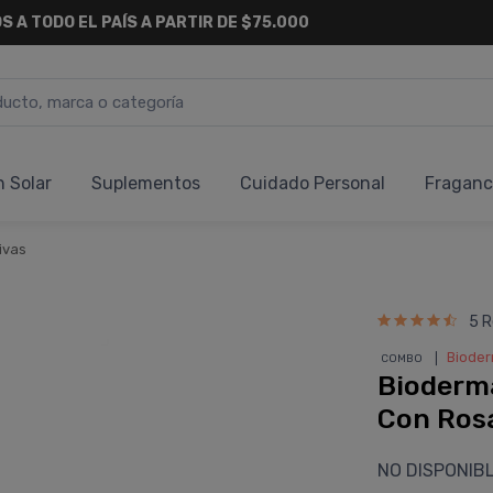
6 CUOTAS SIN INTERÉS
Y 18 CUOTAS FIJAS !
n Solar
Suplementos
Cuidado Personal
Fraganc
ivas
5 R
❘
Biode
COMBO
Bioderma
Con Ros
NO DISPONIB