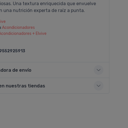
ciosas. Una textura enriquecida que envuelve
n una nutrición experta de raí­z a punta.
vive
a
Acondicionadores
Acondicionadores + Elvive
9552925913
adora de envío
en nuestras tiendas