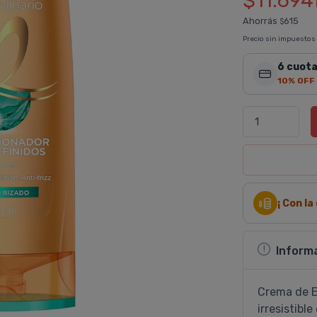
$11.694
Ahorrás
615
$
Precio sin impuestos
6 cuota
10% OFF
¡ Con l
Inform
Crema de E
irresistibl