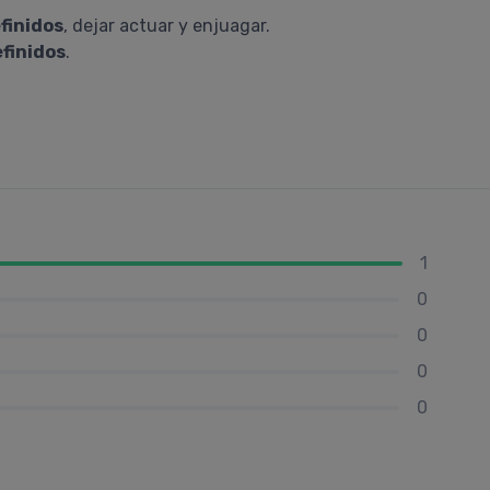
finidos
, dejar actuar y enjuagar.
efinidos
.
1
0
0
0
0