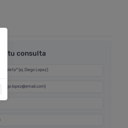
os tu consulta
mpleto* (ej. Diego Lopez)
j. diego.lopez@email.com)
n