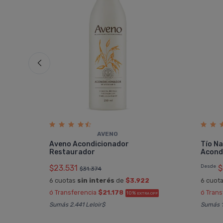
AVENO
Aveno Acondicionador
Tí­o 
Restaurador
Acond
$23.531
Desde
$
$31.374
6 cuotas
sin interés
de
$3.922
6 cuot
ó Transferencia
$21.178
ó Tran
10%
EXTRA OFF
Sumás 2.441 Leloir$
Sumás 1