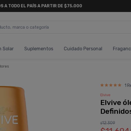
6 CUOTAS SIN INTERÉS
Y 18 CUOTAS FIJAS !
n Solar
Suplementos
Cuidado Personal
Fraganc
dores
1 R
Elvive
Elvive ó
Definido
12.309
$