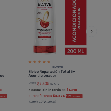
ELVIVE
Tí­o
Elvive Reparación Total 5+
Aco
gue
Acondicionador
Desd
Desde
$7.305
$7.689
6 cu
8
6 cuotas
sin interés
de
$1.218
ó Tr
ó Transferencia
$6.575
10%
RA OFF
EXTRA OFF
Sumá
Sumás 1.792 Leloir$