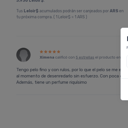
3.936 Leloir$
.
Tus
Leloir$
acumulados podrán ser canjeados por
ARS
en
tu próxima compra. ( 1 Leloir$ = 1 ARS )
Ximena
calificó con
5 estrellas
el producto en
Far
Tengo pelo fino y con rulos, por lo que el pelo se me en
al momento de desenredarlo sin esfuerzo. Con poca cant
Además, tiene un perfume riquísimo