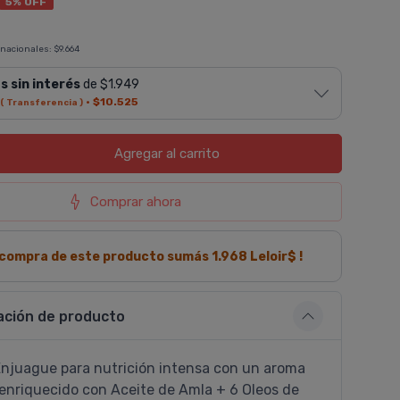
5% OFF
 nacionales:
$9.664
s sin interés
de $1.949
·
$10.525
( Transferencia )
Agregar
al carrito
Comprar ahora
a compra de este producto sumás
1.968
Leloir$ !
ación de producto
njuague para nutrición intensa con un aroma
e enriquecido con Aceite de Amla + 6 Oleos de