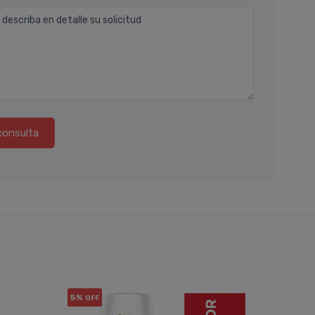
 describa en detalle su solicitud
consulta
5%
10%
OFF
OF