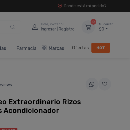
Donde está mi pedido?
0
Hola, invitado !
Mi carrito
Ingresar | Registro
$0
Ofertas
HOT
ias
Farmacia
Marcas
eviews
leo Extraordinario Rizos
s Acondicionador