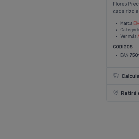
Flores Pre
cada rizo e
Marca
El
Categorí
Ver más
CODIGOS
EAN
750
Calcul
Retirá 