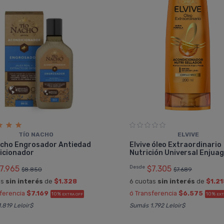
TÍ­O NACHO
ELVIVE
Nacho Engrosador Antiedad
Elvive óleo Extraordinario
icionador
Nutrición Universal Enjua
7.965
Desde
$7.305
$8.850
$7.689
as
sin interés
de
$1.328
6 cuotas
sin interés
de
$1.21
sferencia
$7.169
ó Transferencia
$6.575
10%
10%
EXTRA OFF
EXT
.819 Leloir$
Sumás 1.792 Leloir$