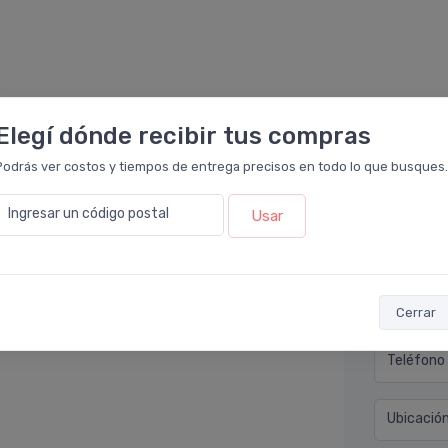
Elegí dónde recibir tus compras
Podrás ver costos y tiempos de entrega precisos en todo lo que busques.
Déjan
macia Leloir
.
Ingresar un código postal
Usar
reda fácilmente. Este acondicionador me salva
Nombre co
idad me alcanza, por lo que me rinde mucho.
Email* (e
Cerrar
Teléfono
Ubicació