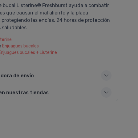
e bucal Listerine® Freshburst ayuda a combatir
s que causan el mal aliento y la placa
 protegiendo las encí­as. 24 horas de protección
s saludables.
sterine
a
Enjuagues bucales
Enjuagues bucales + Listerine
adora de envío
en nuestras tiendas