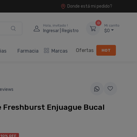
Donde está mi pedido?
0
Hola, invitado !
Mi carrito
Ingresar | Registro
$0
Ofertas
HOT
ias
Farmacia
Marcas
eviews
e Freshburst Enjuague Bucal
10% OFF