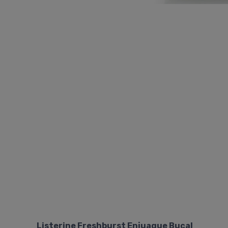
Listerine Freshburst Enjuague Bucal