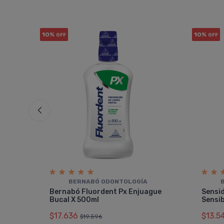
10%
10%
OFF
OFF
BERNABÓ ODONTOLOGÍ­A
Bernabó Fluordent Px Enjuague
Sensid
Bucal X 500ml
Sensib
$17.636
$13.5
$19.596