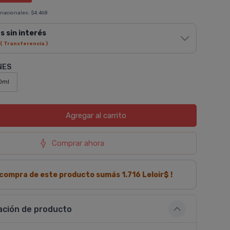
 nacionales:
$4.468
s sin interés
( Transferencia )
NES
0ml
Agregar
al carrito
Comprar ahora
a compra de este producto sumás
1.716
Leloir$ !
ación de producto