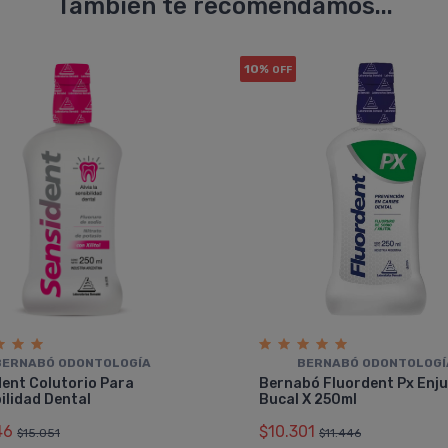
También te recomendamos...
10%
OFF
BERNABÓ ODONTOLOGÍ­A
BERNABÓ ODONTOLOGÍ­
ent Colutorio Para
Bernabó Fluordent Px Enj
ilidad Dental
Bucal X 250ml
46
$10.301
$15.051
$11.446