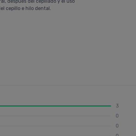
l, después del cepillado y el uso
 cepillo e hilo dental.
3
0
0
0