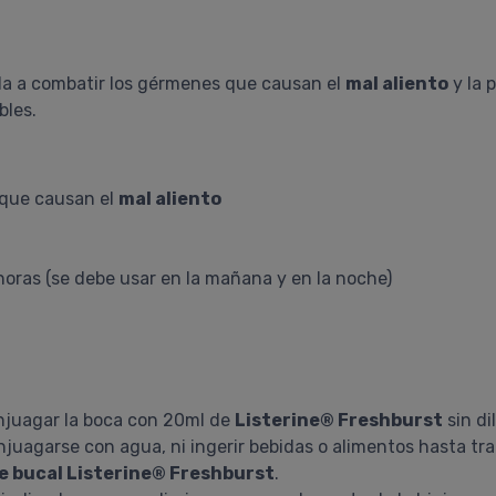
a a combatir los gérmenes que causan el
mal aliento
y la 
bles.
 que causan el
mal aliento
horas (se debe usar en la mañana y en la noche)
 enjuagar la boca con 20ml de
Listerine® Freshburst
sin di
njuagarse con agua, ni ingerir bebidas o alimentos hasta tr
 bucal Listerine® Freshburst
.