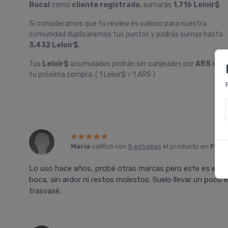
Bucal
como
cliente registrado
, sumarás
1.716 Leloir$
Si consideramos que tu review es valioso para nuestra
comunidad duplicaremos tus puntos y podrás sumas hasta
3.432 Leloir$
.
Tus
Leloir$
acumulados podrán ser canjeados por
ARS
en
tu próxima compra. ( 1 Leloir$ = 1 ARS )
Maria
calificó con
5 estrellas
el producto en
Farm
Lo uso hace años, probé otras marcas pero este es el que 
boca, sin ardor ni restos molestos. Suelo llevar un poco e
trasvasé.