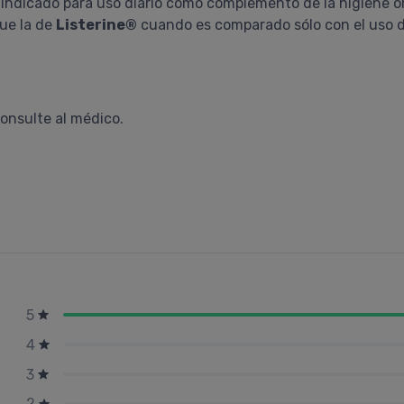
indicado para uso diario como complemento de la higiene ora
que la de
Listerine®
cuando es comparado sólo con el uso del
consulte al médico.
5
4
3
2