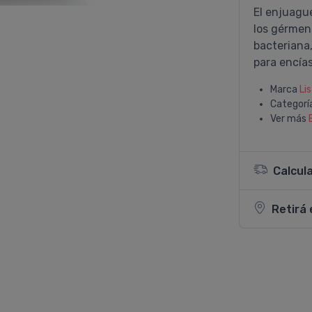
El enjuagu
los gérmene
bacteriana,
para encí­a
Marca
Li
Categorí
Ver más
Calcul
Retirá 