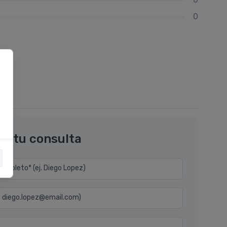
0
os tu consulta
mpleto* (ej. Diego Lopez)
j. diego.lopez@email.com)