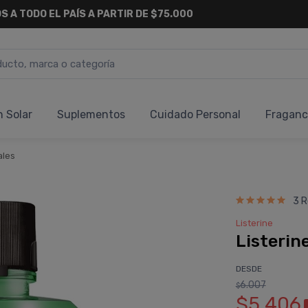
S A TODO EL PAÍS A PARTIR DE $75.000
n Solar
Suplementos
Cuidado Personal
Fraganc
ales
3 R
Listerine
Listerin
DESDE
6.007
$
$5.406