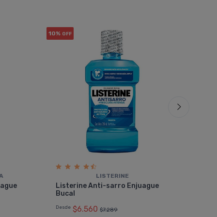
10%
10%
OFF
OF
A
LISTERINE
List
uague
Listerine Anti-sarro Enjuague
Enj
Bucal
Desd
Desde
$6.560
$7.289
6 cu