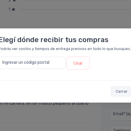
1
Elegí dónde recibir tus compras
Podrás ver costos y tiempos de entrega precisos en todo lo que busques.
Ingresar un código postal
Usar
Déjan
acia Leloir
.
Cerrar
prefiero. Su sabor es fresco, y así deja la
Nombre co
n mi cartera, en un frasco pequeño al cual lo
Email* (e
Teléfono