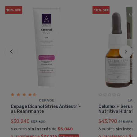
10%
10%
OFF
OFF
CEPAGE
LAG
Cepage Cicanol Stries Antiestrí­
Celuflex H Serum 
as Reafirmante
Nutritivo Hidrata
$30.240
$43.790
$33.600
$48.656
6 cuotas
sin interés
de
$5.040
6 cuotas
sin interé
ó Transferencia
$27.216
ó Transferencia
$39
10%
EXTRA OFF