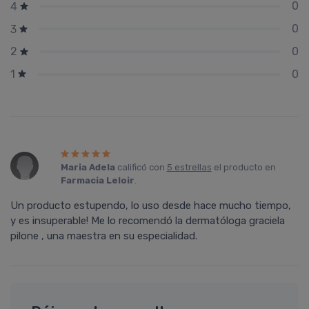
0
4
0
3
0
2
0
1
Maria Adela
calificó con
5 estrellas
el producto en
Farmacia Leloir
.
Un producto estupendo, lo uso desde hace mucho tiempo,
y es insuperable! Me lo recomendó la dermatóloga graciela
pilone , una maestra en su especialidad.