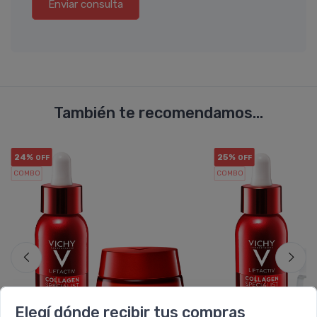
Enviar consulta
También te recomendamos...
24%
25%
OFF
OFF
COMBO
COMBO
Elegí dónde recibir tus compras