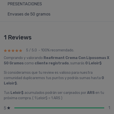
PRESENTACIONES
Envases de 50 gramos
1 Reviews
5 / 5.0 - 100% recomendado.
Comprando y valorando
Reafirmant Crema Con Liposomas X
50 Gramos
como
cliente registrado
, sumarás
0 Leloir$
Si consideramos que tu review es valioso para nuestra
comunidad duplicaremos tus puntos y podrás sumas hasta
0
Leloir$
.
Tus
Leloir$
acumulados podrán ser canjeados por
ARS
en tu
próxima compra. ( 1 Leloir$ = 1 ARS )
1
5