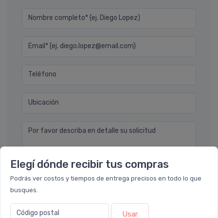
Nombre completo* (ej. Diego Lopez)
Email* (ej. diego.lopez@email.com)
Teléfono
Ubicación
Por favor describa en detalle su solicitud
Elegí dónde recibir tus compras
Podrás ver costos y tiempos de entrega precisos en todo lo que
busques.
Enviar consulta
Código postal
Usar