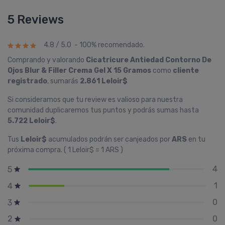
5 Reviews
4.8 / 5.0 - 100% recomendado.
Comprando y valorando
Cicatricure Antiedad Contorno De
Ojos Blur & Filler Crema Gel X 15 Gramos
como
cliente
registrado
, sumarás
2.861 Leloir$
Si consideramos que tu review es valioso para nuestra
comunidad duplicaremos tus puntos y podrás sumas hasta
5.722 Leloir$
.
Tus
Leloir$
acumulados podrán ser canjeados por
ARS
en tu
próxima compra. ( 1 Leloir$ = 1 ARS )
4
5
1
4
0
3
0
2