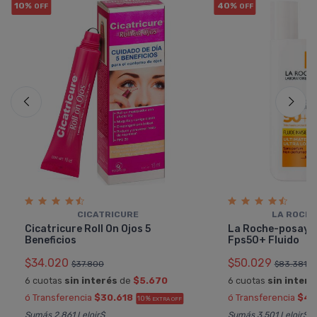
10%
40%
OFF
OFF
CICATRICURE
LA ROCHE
Cicatricure Roll On Ojos 5
La Roche-posay A
Beneficios
Fps50+ Fluido
$34.020
$50.029
$37.800
$83.381
6 cuotas
sin interés
de
$5.670
6 cuotas
sin interé
ó Transferencia
$30.618
ó Transferencia
$45
10%
EXTRA OFF
Sumás 2.861 Leloir$
Sumás 3.501 Leloir$