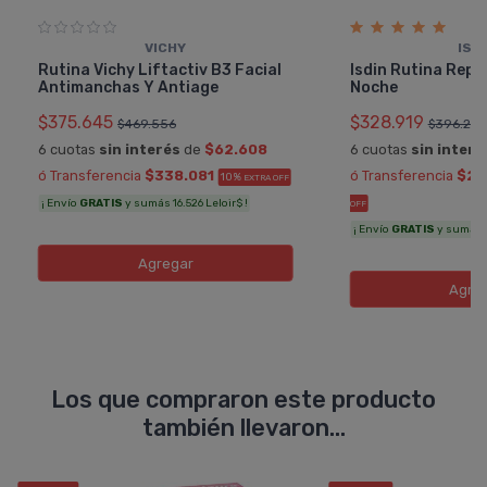
VICHY
ISD
Rutina Vichy Liftactiv B3 Facial
Isdin Rutina Rep
Antimanchas Y Antiage
Noche
$375.645
$328.919
$469.556
$396.28
6 cuotas
sin interés
de
$62.608
6 cuotas
sin interé
ó Transferencia
$338.081
ó Transferencia
$29
10%
EXTRA OFF
¡ Envío
GRATIS
y sumás 16.526 Leloir$ !
OFF
¡ Envío
GRATIS
y sumás 14
Agregar
Agre
Los que compraron este producto
también llevaron...