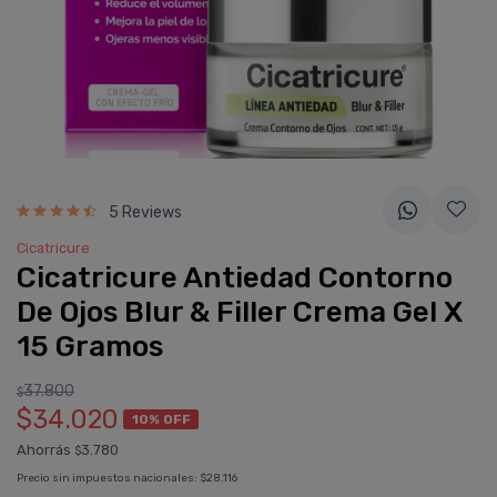
5 Reviews
Cicatricure
Cicatricure Antiedad Contorno
De Ojos Blur & Filler Crema Gel X
15 Gramos
37.800
$
$34.020
10% OFF
Ahorrás
3.780
$
Precio sin impuestos nacionales:
$28.116