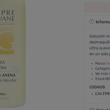
Inform
Solución m
desmaquilla
ultra suav
en un solo 
Marca
Se
Categorí
Ver más
Stock
NO
CODIGOS
EAN
779