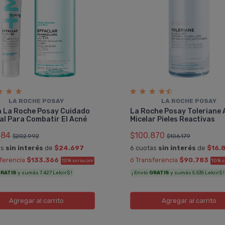
LA ROCHE POSAY
LA ROCHE POSAY
a La Roche Posay Cuidado
La Roche Posay Toleriane
al Para Combatir El Acné
Micelar Pieles Reactivas
184
$100.870
$202.992
$106.179
as
sin interés
de
$24.697
6 cuotas
sin interés
de
$16.
sferencia
$133.366
ó Transferencia
$90.783
10%
10%
EXTRA OFF
E
RATIS
y sumás 7.427 Leloir$ !
¡ Envío
GRATIS
y sumás 5.535 Leloir$ !
Agregar
al carrito
Agregar
al carrito