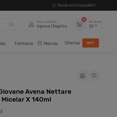
Donde está mi pedido?
0
Hola, invitado !
Mi carrito
Ingresar | Registro
$0
Ofertas
HOT
ias
Farmacia
Marcas
Giovane Avena Nettare
 Micelar X 140ml
LE