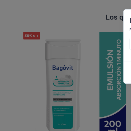
Los que
35%
OFF