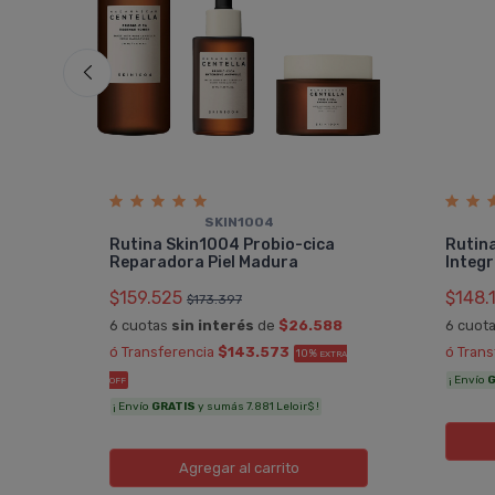
SKIN1004
ing
Rutina Skin1004 Probio-cica
Rutin
Reparadora Piel Madura
Integr
$159.525
$148.
$173.397
6 cuotas
sin interés
de
$26.588
6 cuot
A OFF
ó Transferencia
$143.573
ó Tran
10%
EXTRA
¡ Envío
G
OFF
¡ Envío
GRATIS
y sumás 7.881 Leloir$ !
Agregar
al carrito