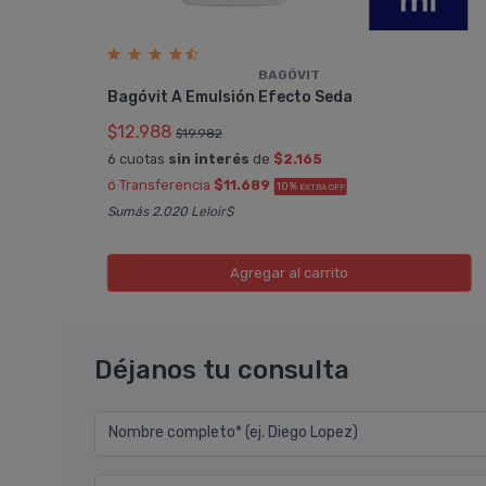
BAGÓVIT
Bagóvit A Emulsión Efecto Seda
$12.988
$19.982
6 cuotas
sin interés
de
$2.165
ó Transferencia
$11.689
10%
EXTRA OFF
Sumás 2.020 Leloir$
Agregar
al carrito
Déjanos tu consulta
Nombre completo* (ej. Diego Lopez)