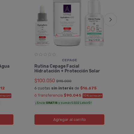
CEPAGE
Rut
 Agua
Rutina Cepage Facial
Equ
Hidratación + Protección Solar
$66
$100.050
$115.000
6 cu
812
6 cuotas
sin interés
de
$16.675
ó Tr
ó Transferencia
$90.045
10%
XTRA OFF
EXTRA OFF
Sumá
¡ Envío
GRATIS
y sumás 5.502 Leloir$ !
Agregar
al carrito