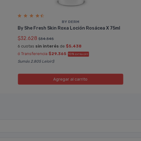
BY DERM
By She Fresh Skin Roxa Loción Rosácea X 75ml
$32.628
$34.345
6 cuotas
sin interés
de
$5.438
ó Transferencia
$29.365
10%
EXTRA OFF
Sumás 2.805 Leloir$
Agregar
al carrito