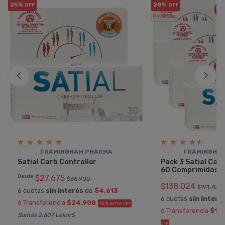
25%
28%
OFF
OFF
PACK x3
u.
FRAMINGHAM PHARMA
FRAMINGHA
Satial Carb Controller
Pack 3 Satial Carb
60 Comprimidos
Desde
$27.675
$36.900
$138.024
$191.700
6 cuotas
sin interés
de
$4.613
6 cuotas
sin interé
ó Transferencia
$24.908
10%
EXTRA OFF
ó Transferencia
$12
Sumás 2.607 Leloir$
OFF