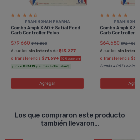
FRAMINGHAM PHARMA
FRAMINGHA
Combo Ampk X 60 + Satial Food
Combo Ampk X 30 
Carb Controller Polvo
Carb Controller P
$79.660
$64.680
$113.800
$92.400
6 cuotas
sin interés
de
$13.277
6 cuotas
sin interé
ó Transferencia
$71.694
ó Transferencia
$58
10%
EXTRA OFF
Sumás 4.087 Leloir$
¡ Envío
GRATIS
y sumás 4.686 Leloir$ !
Agregar
Agreg
Los que compraron este producto
también llevaron...