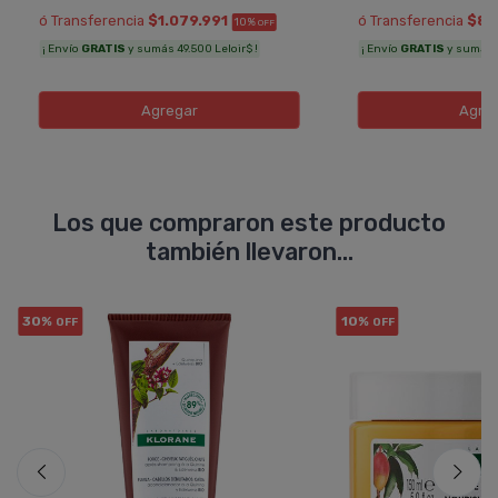
ó Transferencia
$1.079.991
ó Transferencia
$80
10%
OFF
¡ Envío
GRATIS
y sumás 49.500 Leloir$ !
¡ Envío
GRATIS
y sumás 3
Agregar
Agre
Los que compraron este producto
también llevaron...
30%
10%
OFF
OFF