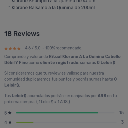
1 Klorane Shampoo a la Quinina de 400ml
1 Klorane Bálsamo a la Quinina de 200ml
18 Reviews
4.6 / 5.0 - 100% recomendado.
Comprando y valorando
Ritual Klorane A La Quinina Cabello
Débil Y Fino
como
cliente registrado
, sumarás
0 Leloir$
Si consideramos que tu review es valioso para nuestra
comunidad duplicaremos tus puntos y podrás sumas hasta
0
Leloir$
.
Tus
Leloir$
acumulados podrán ser canjeados por
ARS
en tu
próxima compra. ( 1 Leloir$ = 1 ARS )
15
5
3
4