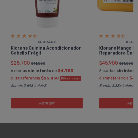
KLORANE
KLOR
Klorane Quinina Acondicionador
Klorane Mango Ma
Cabello Frágil
Reparadora Cabel
$28.700
$45.900
$41.000
$51.000
6 cuotas
sin interés
de
$4.783
6 cuotas
sin interé
ó Transferencia
$25.830
ó Transferencia
$41
10%
EXTRA OFF
Sumás 2.648 Leloir$
Sumás 3.336 Leloir$
Agregar
Agre