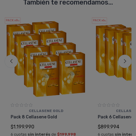
También te recomendamos...
PACK x8
PACK x6
u.
u.
CELLASENE GOLD
CELLASEN
Pack 8 Cellasene Gold
Pack 6 Cellasene 
$1.199.990
$899.994
6 cuotas
sin interés
de
$199.998
6 cuotas
sin interé