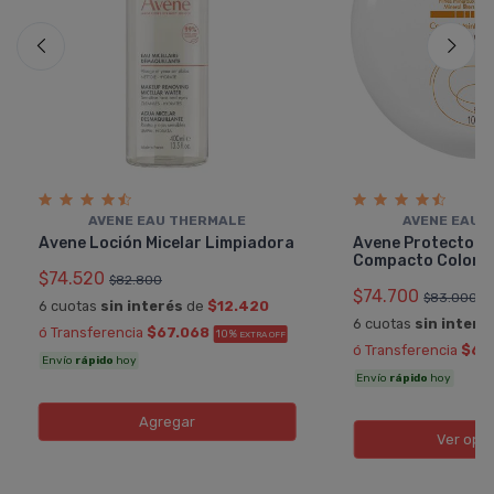
AVENE EAU THERMALE
AVENE EAU 
Avene Loción Micelar Limpiadora
Avene Protector 
Compacto Color
$74.520
$82.800
$74.700
$83.000
6 cuotas
sin interés
de
$12.420
6 cuotas
sin interé
ó Transferencia
$67.068
10%
EXTRA OFF
ó Transferencia
$67
Envío
rápido
hoy
Envío
rápido
hoy
Agregar
Ver opc