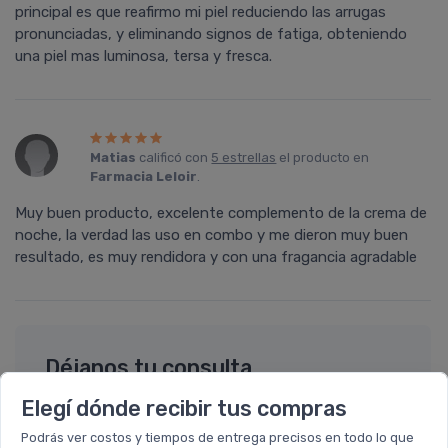
principal es que reafirmo mi piel reduciendo las arrugas
pronunciadas, y eliminando signos de fatiga, obteniendo
una piel mas luminosa, tersa y fresca.
Matias
calificó con
5 estrellas
el producto en
Farmacia Leloir
.
Muy buen producto, excelente complemento de la crema de
noche, la verdad las uso en combo y me dieron muy buen
resultado, es muy rendidora y con una fragancia agradable
Déjanos tu consulta
Elegí dónde recibir tus compras
Nombre completo* (ej. Diego Lopez)
Podrás ver costos y tiempos de entrega precisos en todo lo que