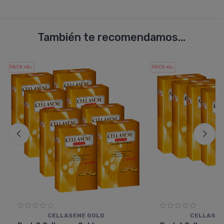
También te recomendamos...
PACK x8
PACK x6
u.
u.
CELLASENE GOLD
CELLASEN