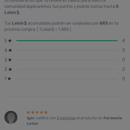
Si consideramos que tu review es valioso para nuestra
comunidad duplicaremos tus puntos y podrás sumas hasta
0
Leloir$
.
Tus
Leloir$
acumulados podrán ser canjeados por
ARS
en tu
próxima compra. ( 1 Leloir$ = 1 ARS )
4
5
0
4
0
3
0
2
0
1
Igor
calificó con
5 estrellas
el producto en
Farmacia
Leloir
.