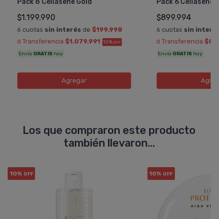
Pack 8 Cellasene Gold
Pack 6 Cellasene 
$1.199.990
$899.994
6 cuotas
sin interés
de
$199.998
6 cuotas
sin interé
ó Transferencia
$1.079.991
ó Transferencia
$80
10%
OFF
Envío
GRATIS
hoy
Envío
GRATIS
hoy
Agregar
Agreg
Los que compraron este producto
también llevaron...
10%
10%
OFF
OFF