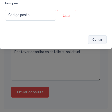
busques.
Email* (ej. diego.lopez@email.com)
Código postal
Usar
Teléfono
Ubicación
Cerrar
Por favor describa en detalle su solicitud
Enviar consulta