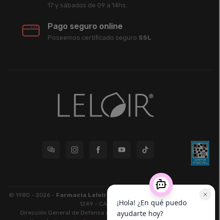
17 y sábados de 09 a 14hs.
Pago seguro online
Poseemos certificado seguro
SSL
© 1980 - 2026 -
Farmacia Leloir S.R.L.
| CUIT 33609220789 - Larrea
1249 - CABA - CP 1117
Dirección General de Defensa y Protección al Consumidor: Para