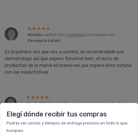
Natalia
calificó con
5 estrellas
el producto en
Farmacia Leloir
.
Es la primera vez que voy a usarlos, es recomendado por
dermatologo así que espero funcione bien, el resto de
productos de la marca es bueno así que espero éste cumpla
con las espectativas
Maria Cristina
calificó con
5 estrellas
el producto en
Farmacia Leloir
.
Elegí dónde recibir tus compras
Nunca había usado protector solar en aerosol,es fantástico.
Podrás ver costos y tiempos de entrega precisos en todo lo que
Se distribuye perfectamente, rinde mucho más que
busques.
cualquier otro. La calidad de los productos eucerin es