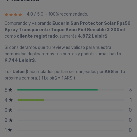
4.8 / 5.0 - 100% recomendado.
Comprando y valorando
Eucerin Sun Protector Solar Fps50
Spray Transparente Toque Seco Piel Sensible X 200ml
como
cliente registrado
, sumarás
4.872 Leloir$
Si consideramos que tu review es valioso para nuestra
comunidad duplicaremos tus puntos y podrás sumas hasta
9.744 Leloir$
.
Tus
Leloir$
acumulados podrán ser canjeados por
ARS
en tu
próxima compra. ( 1 Leloir$ = 1 ARS )
3
5
1
4
0
3
0
2
0
1