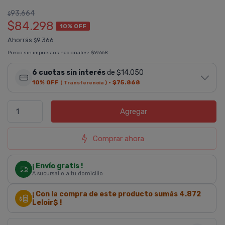
93.664
$
$84.298
10% OFF
Ahorrás
9.366
$
Precio sin impuestos nacionales:
$69.668
6 cuotas sin interés
de $14.050
10% OFF
·
$75.868
( Transferencia )
Agregar
Comprar ahora
¡ Envío gratis !
A sucursal o a tu domicilio
¡ Con la compra de este producto sumás
4.872
Leloir$ !