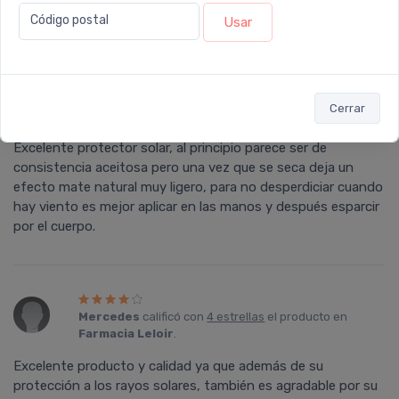
incomparable.
Código postal
Usar
Jimena
calificó con
5 estrellas
el producto en
Cerrar
Farmacia Leloir
.
Excelente protector solar, al principio parece ser de
consistencia aceitosa pero una vez que se seca deja un
efecto mate natural muy ligero, para no desperdiciar cuando
hay viento es mejor aplicar en las manos y después esparcir
por el cuerpo.
Mercedes
calificó con
4 estrellas
el producto en
Farmacia Leloir
.
Excelente producto y calidad ya que además de su
protección a los rayos solares, también es agradable por su