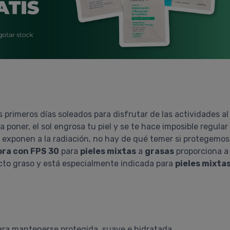
 primeros días soleados para disfrutar de las actividades al a
oner, el sol engrosa tu piel y se te hace imposible regular su
xponen a la radiación, no hay de qué temer si protegemos 
ra con FPS 30
para
pieles mixtas
a
grasas
proporciona a 
cto graso y está especialmente indicada para
pieles mixta
 para mantenerse protegida, suave e hidratada