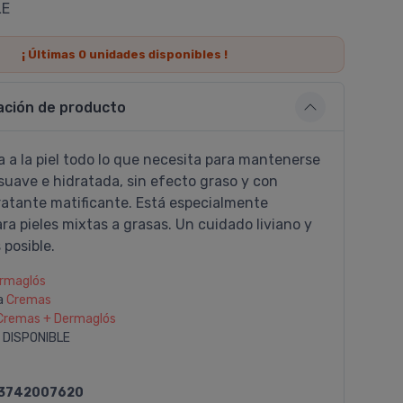
LE
¡ Últimas
0
unidades disponibles !
ación de producto
 a la piel todo lo que necesita para mantenerse
suave e hidratada, sin efecto graso y con
ratante matificante. Está especialmente
ra pieles mixtas a grasas. Un cuidado liviano y
 posible.
rmaglós
a
Cremas
Cremas + Dermaglós
 DISPONIBLE
3742007620