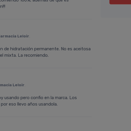
 recomiendo 100%, ademas de que es
!!!
Farmacia Leloir
.
ión de hidratación permanente. No es aceitosa
el mixta. La recomiendo.
macia Leloir
.
oy usando pero confio en la marca. Los
por eso llevo años usandola.