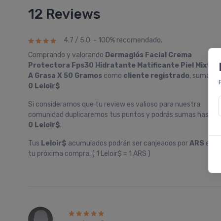
12 Reviews
4.7 / 5.0 - 100% recomendado.
Comprando y valorando
Dermaglós Facial Crema
Protectora Fps30 Hidratante Matificante Piel Mixta
A Grasa X 50 Gramos
como
cliente registrado
, sumarás
0 Leloir$
Si consideramos que tu review es valioso para nuestra
comunidad duplicaremos tus puntos y podrás sumas hasta
0 Leloir$
.
Tus
Leloir$
acumulados podrán ser canjeados por
ARS
en
tu próxima compra. ( 1 Leloir$ = 1 ARS )