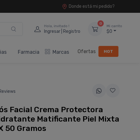
Donde está mi pedido?
0
Hola, invitado !
Mi carrito
Ingresar | Registro
$0
Ofertas
HOT
ias
Farmacia
Marcas
Reviews
ós Facial Crema Protectora
dratante Matificante Piel Mixta
 X 50 Gramos