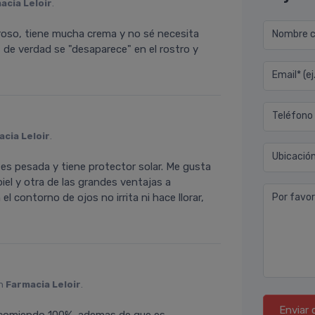
acia Leloir
.
roso, tiene mucha crema y no sé necesita
Nombre co
 de verdad se "desaparece" en el rostro y
Email* (e
Teléfono
cia Leloir
.
Ubicació
es pesada y tiene protector solar. Me gusta
piel y otra de las grandes ventajas a
el contorno de ojos no irrita ni hace llorar,
Por favor
en
Farmacia Leloir
.
Enviar 