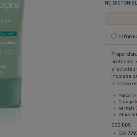
NO DISPONIB
Inform
Proporciona
protegida, 
efecto hid
indicada pa
efectivo es
Marca
De
Categorí
Ver más
Stock
NO
CODIGOS
EAN
779