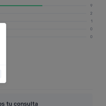
9
2
1
0
0
os tu consulta