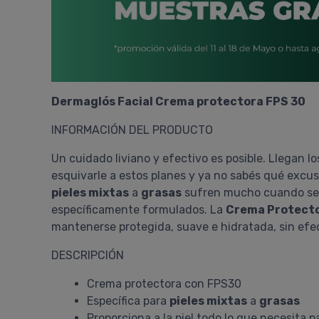
Dermaglós Facial Crema protectora FPS 30
INFORMACIÓN DEL PRODUCTO
Un cuidado liviano y efectivo es posible. Llegan los
esquivarle a estos planes y ya no sabés qué excusa p
pieles mixtas
a
grasas
sufren mucho cuando se e
específicamente formulados. La
Crema Protecto
mantenerse protegida, suave e hidratada, sin efe
DESCRIPCIÓN
Crema protectora con FPS30
Específica para
pieles mixtas
a
grasas
Proporciona a la piel todo lo que necesita