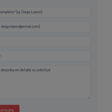
mpleto* (ej. Diego Lopez)
j. diego.lopez@email.com)
n
 describa en detalle su solicitud
consulta