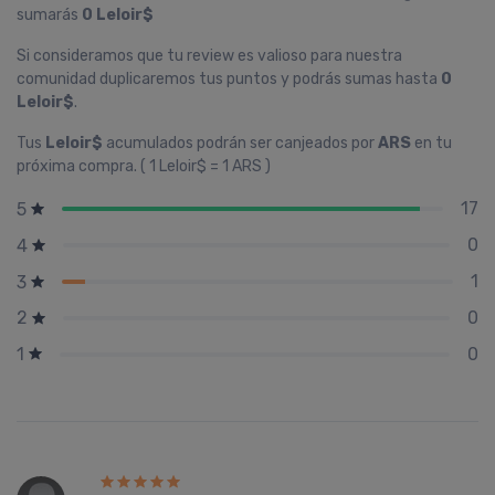
sumarás
0 Leloir$
Si consideramos que tu review es valioso para nuestra
comunidad duplicaremos tus puntos y podrás sumas hasta
0
Leloir$
.
Tus
Leloir$
acumulados podrán ser canjeados por
ARS
en tu
próxima compra. ( 1 Leloir$ = 1 ARS )
17
5
0
4
1
3
0
2
0
1