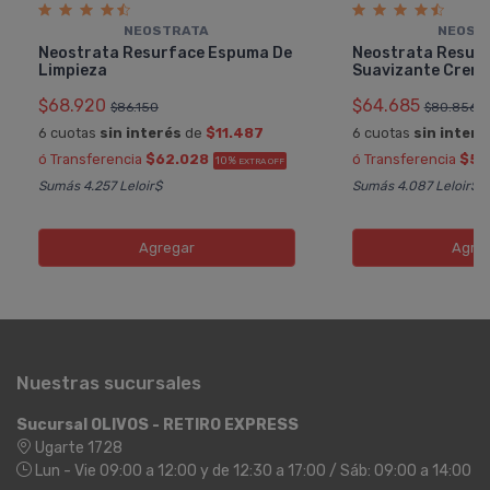
NEOSTRATA
NEOST
Neostrata Resurface Espuma De
Neostrata Resurf
Limpieza
Suavizante Crem
$68.920
$64.685
$86.150
$80.856
6 cuotas
sin interés
de
$11.487
6 cuotas
sin interé
ó Transferencia
$62.028
ó Transferencia
$58
10%
EXTRA OFF
Sumás 4.257 Leloir$
Sumás 4.087 Leloir$
Agregar
Agre
Nuestras sucursales
Sucursal OLIVOS - RETIRO EXPRESS
Ugarte 1728
Lun - Vie 09:00 a 12:00 y de 12:30 a 17:00 / Sáb: 09:00 a 14:00