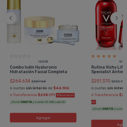
ISDIN
VIC
Combo Isdin Hyaluronic
Rutina Vichy Lift
Hidratación Facial Completa
Specialist Antied
$264.634
$251.370
$389.168
$330.750
6 cuotas
sin interés
de
$44.106
6 cuotas
sin interé
ó Transferencia
$238.171
ó Transferencia
$22
10%
EXTRA OFF
¡ Envío
GRATIS
y sumás 12.085 Leloir$ !
OFF
¡ Envío
GRATIS
y sumás 11
Agregar
Agre