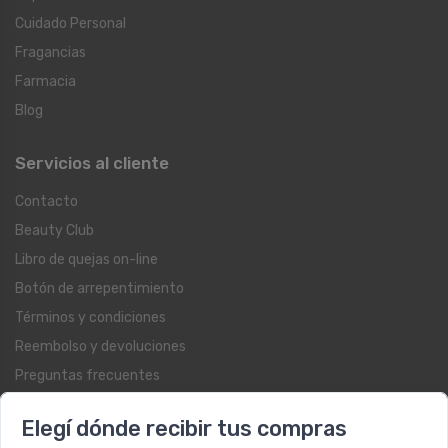
Cuidado Personal
Fragancias
Farmacia
Blog
Servicios al cliente
Contacto
Beauty Club
Libro de quejas on-line
Botón de arrepentimiento
Términos y condiciones
Reembolso y devoluciones
Preguntas frecuentes
Registrate como cliente
Elegí dónde recibir tus compras