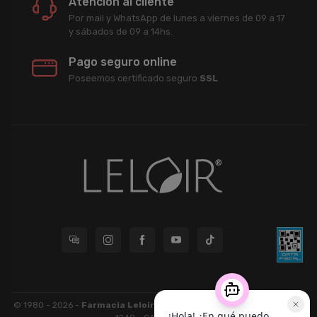
Atención al cliente
Por mail y WhatsApp de lunes a viernes de 09 a 17
y sábados de 09 a 14hs.
Pago seguro online
Poseemos certificado seguro
SSL
© 1980 - 2026 -
Farmacia Leloir S.R.L.
| CUIT 33609220789 - Larrea