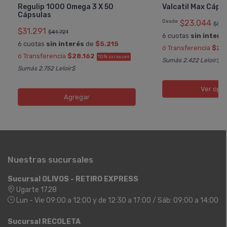
Regulip 1000 Omega 3 X 50
Valcatil Max Cáps
Cápsulas
Desde
$23.044
$38
$31.291
$41.721
6 cuotas
sin interé
6 cuotas
sin interés
de
$5.215
ó Transferencia
$20
ó Transferencia
$28.162
10%
EXTRA OFF
Sumás 2.422 Leloir$
Sumás 2.752 Leloir$
Ver opc
Agregar
Nuestras sucursales
Sucursal OLIVOS - RETIRO EXPRESS
Ugarte 1728
Lun - Vie 09:00 a 12:00 y de 12:30 a 17:00 / Sáb: 09:00 a 14:00
Sucursal RECOLETA