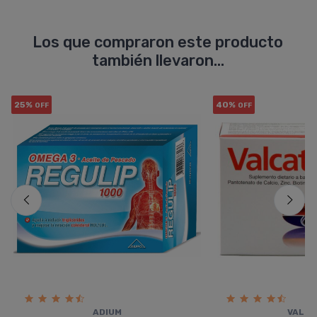
Los que compraron este producto
también llevaron...
25%
40%
OFF
OFF
ADIUM
VALCA