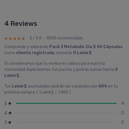
4 Reviews
5 / 5.0 - 100% recomendado.
Comprando y valorando
Pack 3 Metabolic Cla X 60 Cápsulas
como
cliente registrado
, sumarás
0 Leloir$
Si consideramos que tu review es valioso para nuestra
comunidad duplicaremos tus puntos y podrás sumas hasta
0
Leloir$
.
Tus
Leloir$
acumulados podrán ser canjeados por
ARS
en tu
próxima compra. ( 1 Leloir$ = 1 ARS )
4
5
0
4
0
3