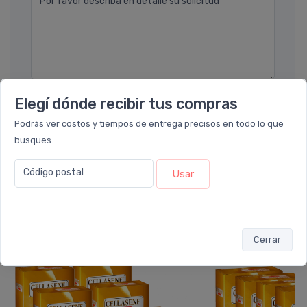
Por favor describa en detalle su solicitud
Elegí dónde recibir tus compras
Enviar consulta
Podrás ver costos y tiempos de entrega precisos en todo lo que
busques.
Código postal
Usar
También te recomendamos...
Cerrar
PACK x8
PACK x6
u.
u.