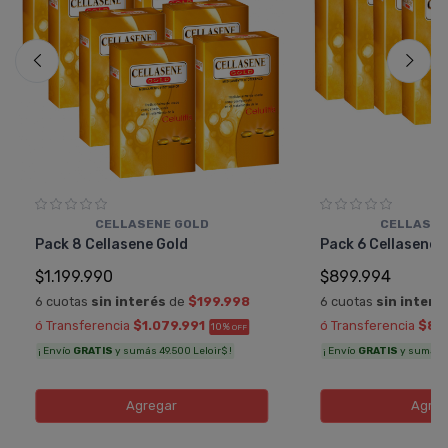
CELLASENE GOLD
CELLASEN
Pack 8 Cellasene Gold
Pack 6 Cellasene 
$1.199.990
$899.994
6 cuotas
sin interés
de
$199.998
6 cuotas
sin interé
ó Transferencia
$1.079.991
ó Transferencia
$80
10%
OFF
¡ Envío
GRATIS
y sumás 49.500 Leloir$ !
¡ Envío
GRATIS
y sumás 37
Agregar
Agreg