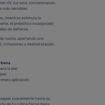
ón UV, luz azul, contaminación,
s más sensibles.
s, mientras estimula la
parte, el prebiótico incorporado
ales de defensa.
o de noche, aportando una
 irritaciones y deshidratación.
urbana
ra la piel
piel
primera aplicación
 Masajear suavemente hasta su
 de tu rutina facial diaria.