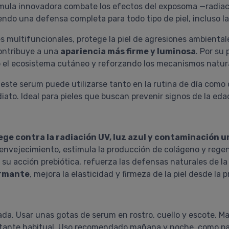
rmula innovadora combate los efectos del exposoma —radiaci
endo una defensa completa para todo tipo de piel, incluso la
 multifuncionales, protege la piel de agresiones ambientale
contribuye a una
apariencia más firme y luminosa
. Por su 
do el ecosistema cutáneo y reforzando los mecanismos natur
n, este serum puede utilizarse tanto en la rutina de día com
to. Ideal para pieles que buscan prevenir signos de la edad,
ege contra la radiación UV, luz azul y contaminación 
nvejecimiento, estimula la producción de colágeno y regene
 su acción prebiótica, refuerza las defensas naturales de la 
irmante
, mejora la elasticidad y firmeza de la piel desde la 
ficada. Usar unas gotas de serum en rostro, cuello y escote.
tante habitual. Uso recomendado mañana y noche, como parte