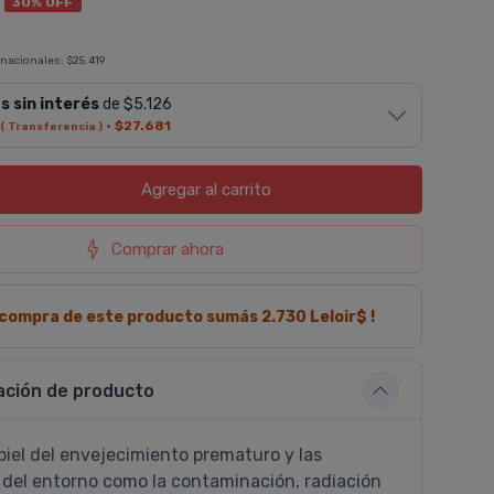
30% OFF
 nacionales:
$25.419
s sin interés
de $5.126
·
$27.681
( Transferencia )
Agregar
al carrito
Comprar ahora
a compra de este producto sumás
2.730
Leloir$ !
ación de producto
piel del envejecimiento prematuro y las
 del entorno como la contaminación, radiación