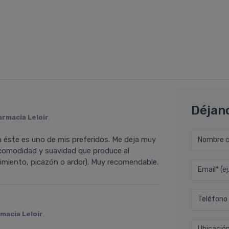
Déjan
armacia Leloir
.
 éste es uno de mis preferidos. Me deja muy
Nombre co
, comodidad y suavidad que produce al
imiento, picazón o ardor). Muy recomendable.
Email* (e
Teléfono
macia Leloir
.
Ubicació