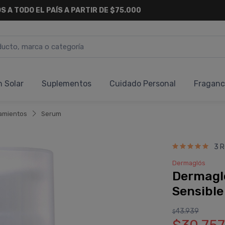
6 CUOTAS SIN INTERÉS
Y 18 CUOTAS FIJAS !
n Solar
Suplementos
Cuidado Personal
Fraganc
amientos
Serum
3 R
Dermaglós
Dermagló
Sensible
43.939
$