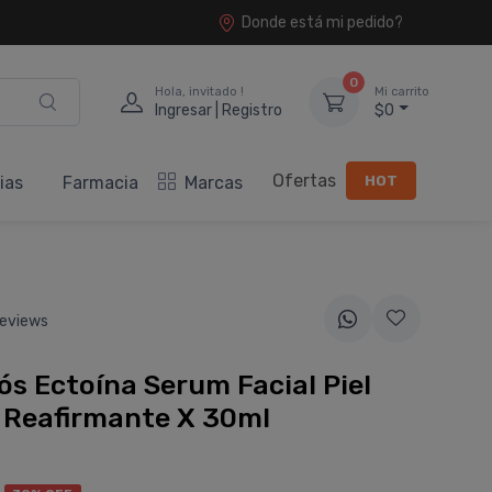
Donde está mi pedido?
0
Hola, invitado !
Mi carrito
Ingresar | Registro
$0
Ofertas
HOT
ias
Farmacia
Marcas
eviews
s Ectoína Serum Facial Piel
 Reafirmante X 30ml