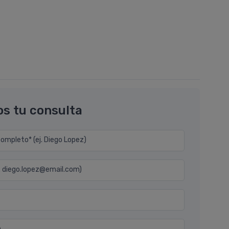
os tu consulta
mpleto* (ej. Diego Lopez)
j. diego.lopez@email.com)
n