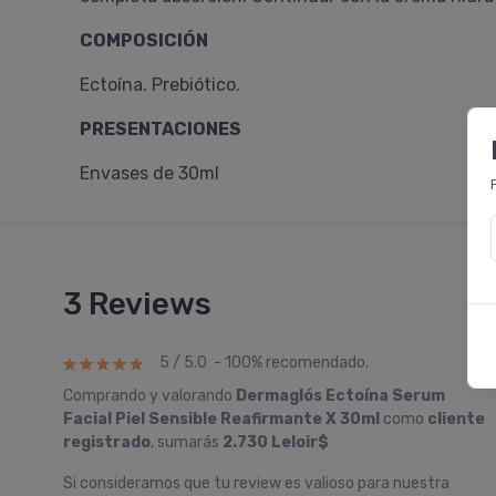
COMPOSICIÓN
Ectoína. Prebiótico.
PRESENTACIONES
Envases de 30ml
3 Reviews
5 / 5.0 - 100% recomendado.
Comprando y valorando
Dermaglós Ectoína Serum
Facial Piel Sensible Reafirmante X 30ml
como
cliente
registrado
, sumarás
2.730 Leloir$
Si consideramos que tu review es valioso para nuestra