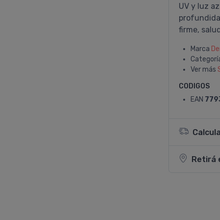
UV y luz az
profundidad
firme, salu
Marca
De
Categorí
Ver más
CODIGOS
EAN
779
Calcul
Retirá 