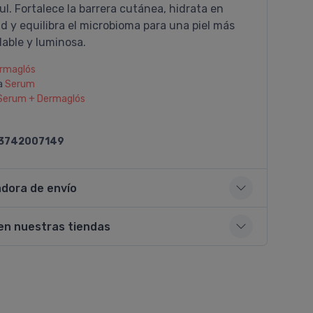
ul. Fortalece la barrera cutánea, hidrata en
 y equilibra el microbioma para una piel más
dable y luminosa.
rmaglós
a
Serum
Serum + Dermaglós
3742007149
adora de envío
en nuestras tiendas