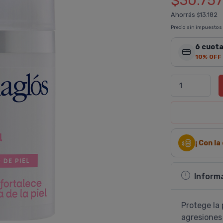
$30.757
Ahorrás
13.182
$
Precio sin impuestos
6 cuota
10% OFF
¡ Con l
Inform
Protege la 
agresiones