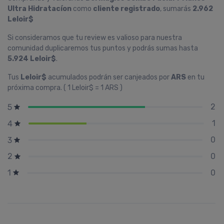
Ultra Hidratacíon
como
cliente registrado
, sumarás
2.962
Leloir$
Si consideramos que tu review es valioso para nuestra
comunidad duplicaremos tus puntos y podrás sumas hasta
5.924 Leloir$
.
Tus
Leloir$
acumulados podrán ser canjeados por
ARS
en tu
próxima compra. ( 1 Leloir$ = 1 ARS )
2
5
1
4
0
3
0
2
0
1