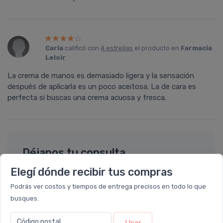
Carla
calificó con
4 estrellas
el producto en
Farmacia
Leloir
.
La crema de manos es demasiado ligera y la sensación
después de aplicarla es un poco aceitosa. La de cara es
perfecta si buscas una crema acuosa y fresca.
Déjanos tu consulta
Elegí dónde recibir tus compras
Nombre completo* (ej. Diego Lopez)
Podrás ver costos y tiempos de entrega precisos en todo lo que
busques.
Email* (ej. diego.lopez@email.com)
Código postal