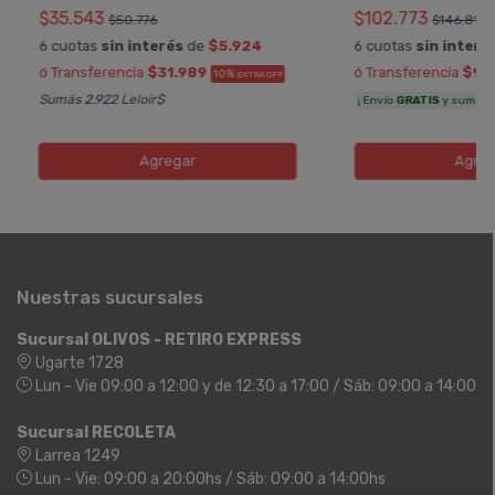
$35.543
$102.773
$50.776
$146.819
6 cuotas
sin interés
de
$5.924
6 cuotas
sin interé
ó Transferencia
$31.989
ó Transferencia
$92
10%
EXTRA OFF
Sumás 2.922 Leloir$
¡ Envío
GRATIS
y sumás 5.
Agregar
Agreg
Nuestras sucursales
Sucursal OLIVOS - RETIRO EXPRESS
Ugarte 1728
Lun - Vie 09:00 a 12:00 y de 12:30 a 17:00 / Sáb: 09:00 a 14:00
Sucursal RECOLETA
Larrea 1249
Lun - Vie: 09:00 a 20:00hs / Sáb: 09:00 a 14:00hs