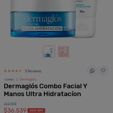
3 Reviews
❘
Dermaglós
COMBO
Dermaglós Combo Facial Y
Manos Ultra Hidratacíon
52.198
$
$36.539
30% OFF