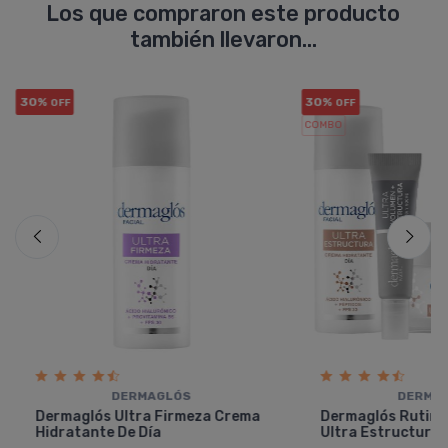
Los que compraron este producto
también llevaron...
30%
30%
OFF
OFF
COMBO
DERMAGLÓS
DERMA
Dermaglós Ultra Firmeza Crema
Dermaglós Rutina
Hidratante De Día
Ultra Estructura