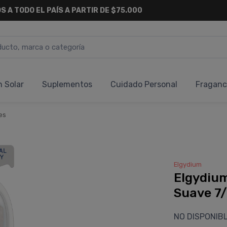
S A TODO EL PAÍS A PARTIR DE $75.000
n Solar
Suplementos
Cuidado Personal
Fraganc
es
Elgydium
Elgydium
Suave 7
NO DISPONIB