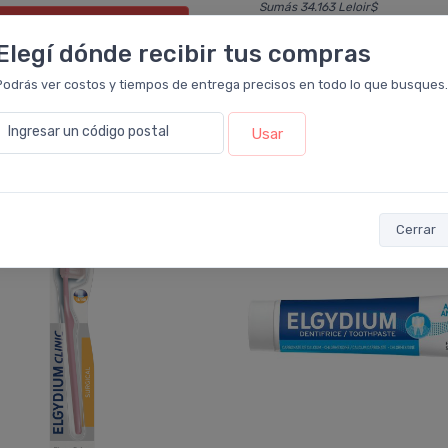
Sumás 34.163 Leloir$
Agregar
al carrito
Elegí dónde recibir tus compras
Ver opciones
Podrás ver costos y tiempos de entrega precisos en todo lo que busques.
Ingresar un código postal
Usar
 compraron este producto también lle
10%
OFF
Cerrar