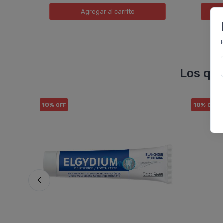
Agregar
al carrito
Los que
10%
10%
OFF
OFF