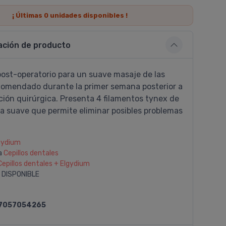
¡ Últimas
0
unidades disponibles !
ación de producto
post-operatorio para un suave masaje de las
ecomendado durante la primer semana posterior a
ción quirúrgica. Presenta 4 filamentos tynex de
ra suave que permite eliminar posibles problemas
gydium
a
Cepillos dentales
Cepillos dentales + Elgydium
 DISPONIBLE
7057054265