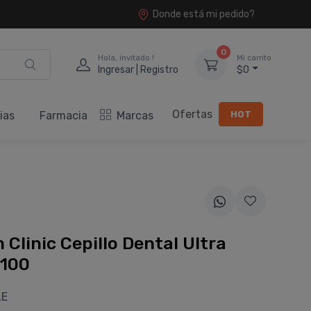
Donde está mi pedido?
0
Hola, invitado !
Mi carrito
Ingresar | Registro
$0
Ofertas
HOT
ias
Farmacia
Marcas
 Clinic Cepillo Dental Ultra
/100
LE