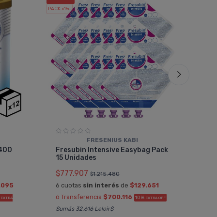
PACK x15
PACK x6
u.
u.
FRESENIUS KABI
Pac
 400
Fresubin Intensive Easybag Pack
Vai
15 Unidades
$77
$777.907
$1.215.480
6 cu
.095
6 cuotas
sin interés
de
$129.651
ó Tr
ó Transferencia
$700.116
%
10%
EXTRA
EXTRA OFF
OFF
Sumás 32.616 Leloir$
Sumá