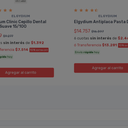
ELGYDIUM
ELGYDIUM
um Clinic Cepillo Dental
Elgydium Antiplaca Pasta 
 Suave 15/100
$14.757
$16.397
9
$9.277
6 cuotas
sin interés
de
$2.4
as
sin interés
de
$1.392
ó Transferencia
$13.281
10%
EX
sferencia
$7.514
10%
EXTRA OFF
Envío
rápido
hoy
pido
hoy
Agregar
al carrito
Agregar
al carrito