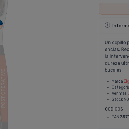
Inform
Un cepillo 
encí­as. R
la interven
dureza ult
bucales.
Marca
El
Categorí
Ver más
Stock
NO
CODIGOS
EAN
357