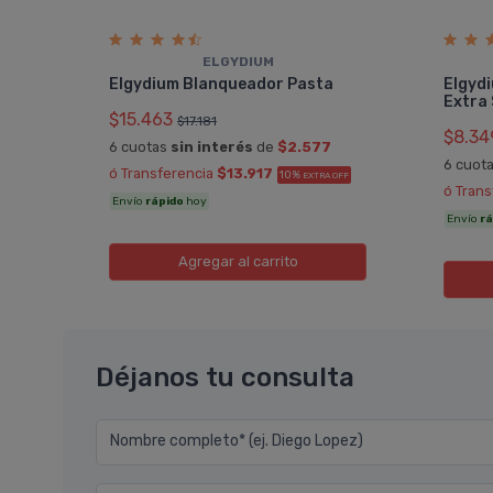
ELGYDIUM
Elgydium Blanqueador Pasta
Elgydi
Extra
$15.463
$17.181
$8.34
6 cuotas
sin interés
de
$2.577
6 cuot
ó Transferencia
$13.917
10%
A OFF
EXTRA OFF
ó Tran
Envío
rápido
hoy
Envío
rá
Agregar
al carrito
Déjanos tu consulta
Nombre completo* (ej. Diego Lopez)