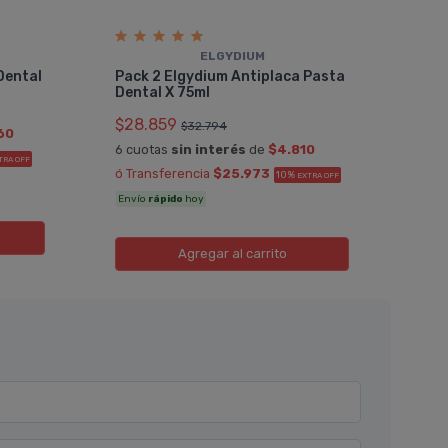
ELGYDIUM
Der
Dental
Pack 2 Elgydium Antiplaca Pasta
Hia
Dental X 75ml
$32
$28.859
$32.794
60
6 cu
6 cuotas
sin interés
de
$4.810
ó Tr
TRA OFF
ó Transferencia
$25.973
10%
EXTRA OFF
Enví
Envío
rápido
hoy
Agregar
al carrito