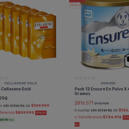
PACK x12
u.
CELLASENE GOLD
ENSURE
 Cellasene Gold
Pack 12 Ensure En Polvo X
Gramos
994
$816.571
$972.108
as
sin interés
de
$149.999
6 cuotas
sin interés
de
$136
sferencia
$809.995
10%
OFF
ó Transferencia
$734.914
10
RATIS
hoy
OFF