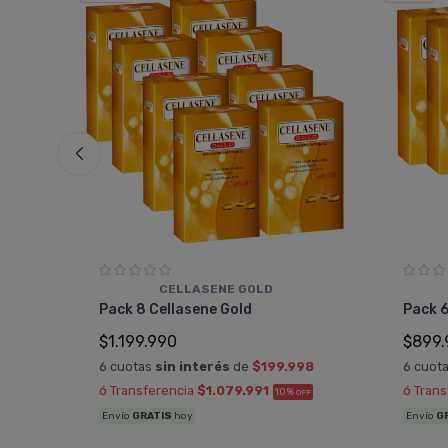
CELLASENE GOLD
15
Pack 8 Cellasene Gold
Pack 6
$1.199.990
$899.
0
6 cuotas
sin interés
de
$199.998
6 cuot
ó Transferencia
$1.079.991
ó Tran
10%
TRA
OFF
Envío
GRATIS
hoy
Envío
G