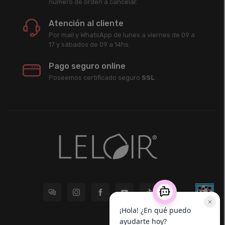
número de órden a cancelar.
Atención al cliente
Por mail y WhatsApp de lunes a viernes de 09 a
17 y sábados de 09 a 14hs.
Pago seguro online
Poseemos certificado seguro
SSL