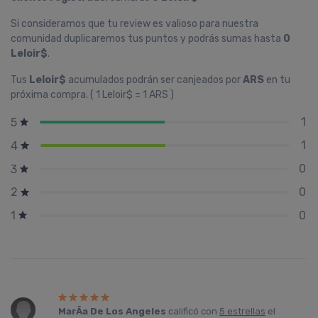
Si consideramos que tu review es valioso para nuestra
comunidad duplicaremos tus puntos y podrás sumas hasta
0
Leloir$
.
Tus
Leloir$
acumulados podrán ser canjeados por
ARS
en tu
próxima compra. ( 1 Leloir$ = 1 ARS )
1
5
1
4
0
3
0
2
0
1
MarÃ­a De Los Angeles
calificó con
5 estrellas
el