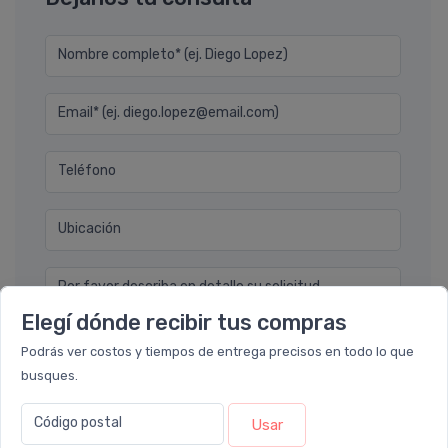
Nombre completo* (ej. Diego Lopez)
Email* (ej. diego.lopez@email.com)
Teléfono
Ubicación
Por favor describa en detalle su solicitud
Elegí dónde recibir tus compras
Podrás ver costos y tiempos de entrega precisos en todo lo que
busques.
Código postal
Usar
Enviar consulta