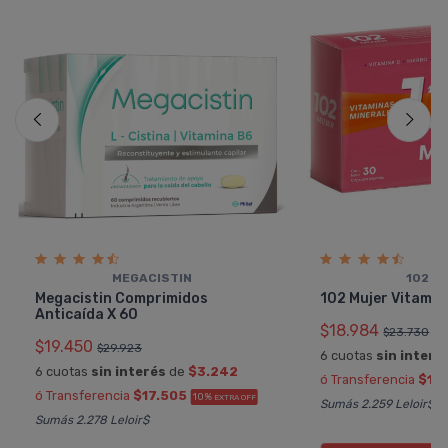
MEGACISTIN
102 P
Megacistin Comprimidos
102 Mujer Vitamin
Anticaí­da X 60
$18.984
$23.730
$19.450
$29.923
6 cuotas
sin interé
6 cuotas
sin interés
de
$3.242
ó Transferencia
$17
ó Transferencia
$17.505
10%
EXTRA OFF
Sumás 2.259 Leloir$
Sumás 2.278 Leloir$