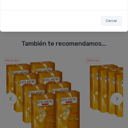
Cerrar
También te recomendamos...
PACK x8
PACK x6
u.
u.