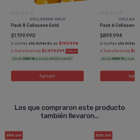
CELLASENE GOLD
CELLASEN
Pack 8 Cellasene Gold
Pack 6 Cellasene 
$1.199.990
$899.994
6 cuotas
sin interés
de
$199.998
6 cuotas
sin interé
ó Transferencia
$1.079.991
ó Transferencia
$80
10%
OFF
¡ Envío
GRATIS
y sumás 49.500 Leloir$ !
¡ Envío
GRATIS
y sumás 37
Agregar
Agreg
Los que compraron este producto
también llevaron...
35%
20%
OFF
OFF