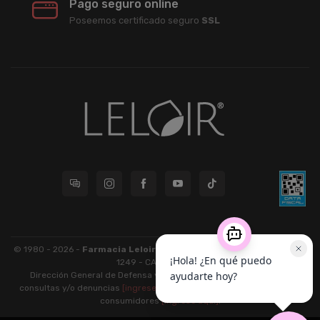
Pago seguro online
Poseemos certificado seguro
SSL
© 1980 - 2026 -
Farmacia Leloir S.R.L.
| CUIT 33609220789 - Larrea
1249 - CABA - CP 1117
Dirección General de Defensa y Protección al Consumidor: Para
consultas y/o denuncias
[ingrese aquí]
| Nación: Defensa de las y los
consumidores
[ingrese aquí]
.