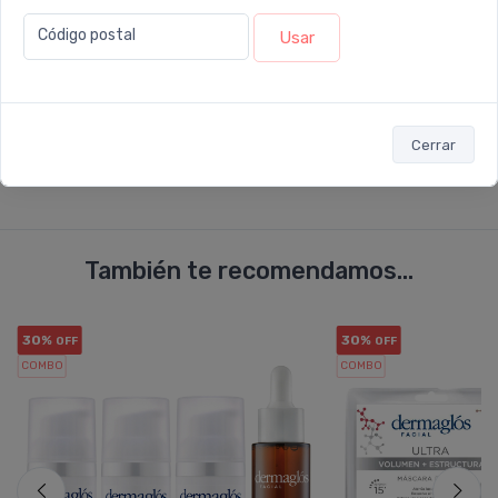
Código postal
Usar
Enviar consulta
Cerrar
También te recomendamos...
30%
30%
OFF
OFF
COMBO
COMBO