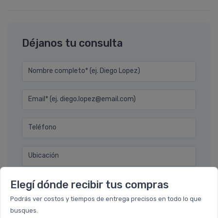
Déjanos tu consulta
Nombre completo* (ej. Diego Lopez)
Email* (ej. diego.lopez@email.com)
Teléfono
Ubicación
Elegí dónde recibir tus compras
Por favor describa en detalle su solicitud
Podrás ver costos y tiempos de entrega precisos en todo lo que
busques.