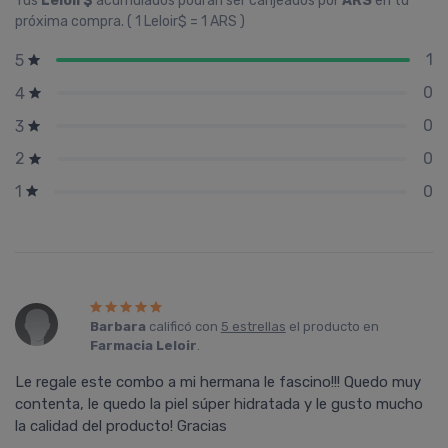
Tus
Leloir$
acumulados podrán ser canjeados por
ARS
en tu
próxima compra. ( 1 Leloir$ = 1 ARS )
1
5
0
4
0
3
0
2
0
1
Barbara
calificó con
5 estrellas
el producto en
Farmacia Leloir
.
Le regale este combo a mi hermana le fascino!!! Quedo muy
contenta, le quedo la piel súper hidratada y le gusto mucho
la calidad del producto! Gracias