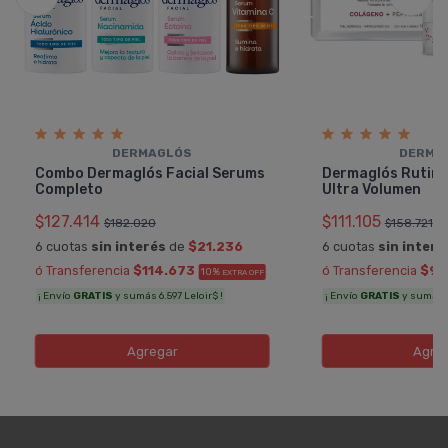
DERMAGLÓS
DERMA
Combo Dermaglós Facial Serums
Dermaglós Rutin
Completo
Ultra Volumen
$127.414
$111.105
$182.020
$158.721
6 cuotas
sin interés
de
$21.236
6 cuotas
sin interé
ó Transferencia
$114.673
ó Transferencia
$99
10%
EXTRA OFF
¡ Envío
GRATIS
y sumás 6.597 Leloir$ !
¡ Envío
GRATIS
y sumás 5
Agregar
Agre