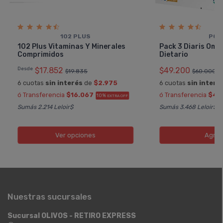
102 PLUS
POE
102 Plus Vitaminas Y Minerales
Pack 3 Diaris Om
Comprimidos
Dietario
Desde
$17.852
$49.200
$19.835
$60.000
6 cuotas
sin interés
de
$2.975
6 cuotas
sin interé
ó Transferencia
$16.067
ó Transferencia
$44
10%
EXTRA OFF
Sumás 2.214 Leloir$
Sumás 3.468 Leloir$
Ver opciones
Agreg
Nuestras sucursales
Sucursal OLIVOS - RETIRO EXPRESS