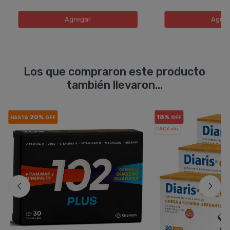
Agregar
Agreg
Los que compraron este producto
también llevaron...
20%
18%
HASTA
OFF
OFF
PACK x3
u.