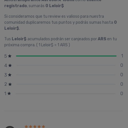
registrado
, sumarás
0 Leloir$
Si consideramos que tu review es valioso para nuestra
comunidad duplicaremos tus puntos y podrás sumas hasta
0
Leloir$
.
Tus
Leloir$
acumulados podrán ser canjeados por
ARS
en tu
próxima compra. ( 1 Leloir$ = 1 ARS )
1
5
0
4
0
3
0
2
0
1