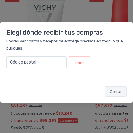
Elegí dónde recibir tus compras
Podrás ver costos y tiempos de entrega precisos en todo lo que
busques.
Código postal
Usar
VICHY
VIC
Vichy Desodorante Anti-
Vichy Desodorante
Cerrar
transpirante 7 Dí­as Crema
Stress Resist
$61.437
$57.872
$64.670
$60.918
6 cuotas
sin interés
de
$10.240
6 cuotas
sin interé
ó Transferencia
$55.293
ó Transferencia
$52
10%
EXTRA OFF
Sumás 3.957 Leloir$
Sumás 3.815 Leloir$