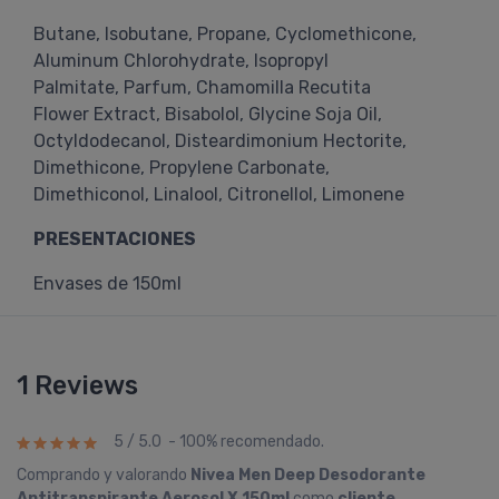
Butane, Isobutane, Propane, Cyclomethicone,
Aluminum Chlorohydrate, Isopropyl
Palmitate, Parfum, Chamomilla Recutita
Flower Extract, Bisabolol, Glycine Soja Oil,
Octyldodecanol, Disteardimonium Hectorite,
Dimethicone, Propylene Carbonate,
Dimethiconol, Linalool, Citronellol, Limonene
PRESENTACIONES
Envases de 150ml
1 Reviews
5 / 5.0 - 100% recomendado.
Comprando y valorando
Nivea Men Deep Desodorante
Antitranspirante Aerosol X 150ml
como
cliente