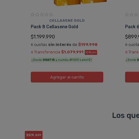
CELLASENE GOLD
15
Pack 8 Cellasene Gold
Pack 6
$1.199.990
$899.
0
6 cuotas
sin interés
de
$199.998
6 cuot
ó Transferencia
$1.079.991
ó Tran
10%
TRA
OFF
¡ Envío
GRATIS
y sumás 49.500 Leloir$ !
¡ Envío
G
Agregar
al carrito
Los que
25%
OFF