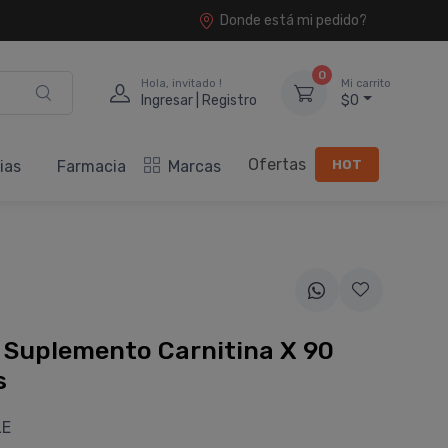
Donde está mi pedido?
0
Hola, invitado !
Mi carrito
Ingresar | Registro
$0
Ofertas
HOT
ias
Farmacia
Marcas
 Suplemento Carnitina X 90
s
LE