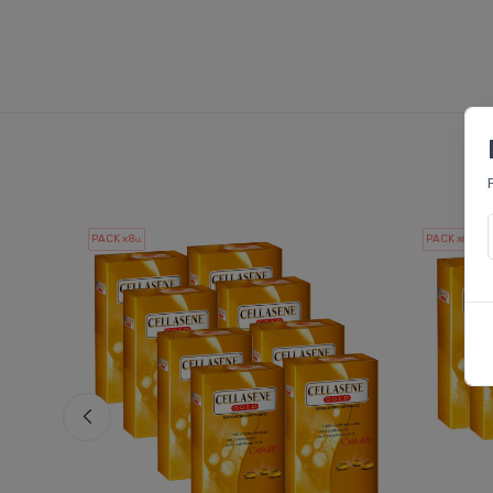
PACK x8
PACK x6
u.
u.