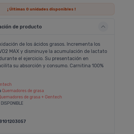
¡ Últimas
0
unidades disponibles !
ación de producto
xidación de los ácidos grasos. Incrementa los
 VO2 MAX y disminuye la acumulación de lactato
urante el ejercicio. Su presentación en
acilita su absorción y consumo. Carnitina 100%
ntech
a
Quemadores de grasa
Quemadores de grasa + Gentech
 DISPONIBLE
8101203057