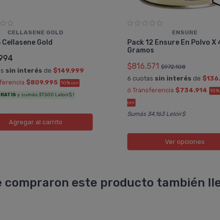
CELLASENE GOLD
ENSURE
 Cellasene Gold
Pack 12 Ensure En Polvo X
Gramos
994
$816.571
$972.108
as
sin interés
de
$149.999
6 cuotas
sin interés
de
$136
sferencia
$809.995
10%
OFF
ó Transferencia
$734.914
10
RATIS
y sumás 37.500 Leloir$ !
OFF
Sumás 34.163 Leloir$
Agregar
al carrito
Ver opciones
 compraron este producto también lle