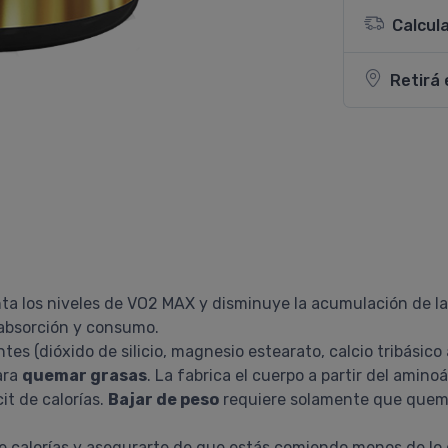
Calcul
Retirá 
nta los niveles de VO2 MAX y disminuye la acumulación de l
u absorción y consumo.
es (dióxido de silicio, magnesio estearato, calcio tribásico
ara
quemar grasas
. La fabrica el cuerpo a partir del aminoá
cit de calorías.
Bajar de peso
requiere solamente que queme
e calorías y asegurarte de que estás comiendo menos de l