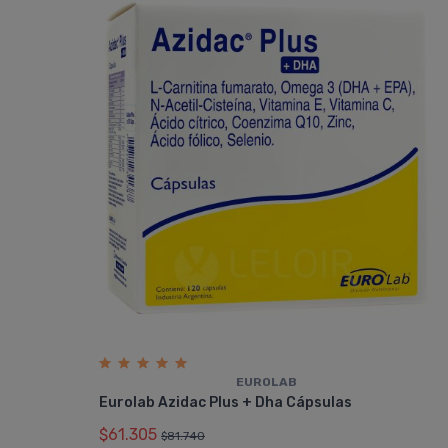
EUROLAB
Eurolab Azidac Plus + Dha Cápsulas
$61.305
$81.740