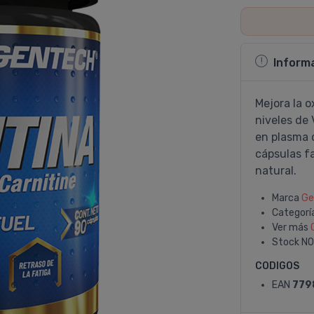
Inform
Mejora la o
niveles de
en plasma d
cápsulas f
natural.
Marca
Ge
Categorí
Ver más
Stock
NO
CODIGOS
EAN
779