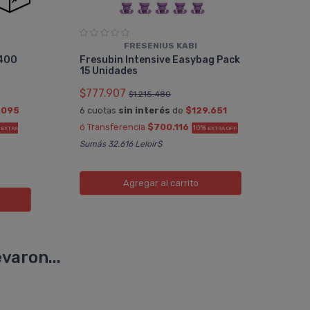
FRESENIUS KABI
Pac
 400
Fresubin Intensive Easybag Pack
Vai
15 Unidades
$77
$777.907
$1.215.480
6 cu
.095
6 cuotas
sin interés
de
$129.651
ó Tr
ó Transferencia
$700.116
%
10%
EXTRA
EXTRA OFF
OFF
Sumás 32.616 Leloir$
Sumá
Agregar
al carrito
varon...