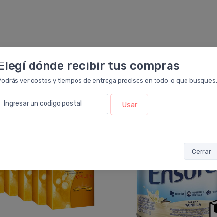
Elegí dónde recibir tus compras
También te recomendamos...
Podrás ver costos y tiempos de entrega precisos en todo lo que busques.
Ingresar un código postal
Usar
16%
OFF
PACK x12
u.
Cerrar