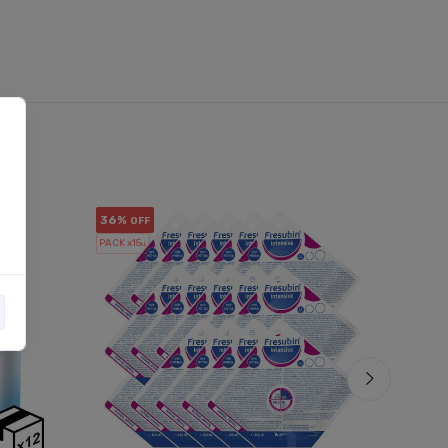
36%
16%
OFF
OF
PACK x15
PACK x6
u.
u.