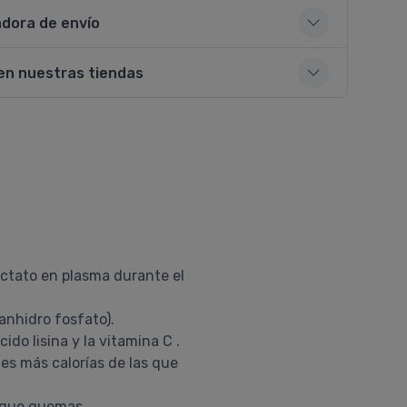
adora de envío
en nuestras tiendas
actato en plasma durante el
 anhidro fosfato).
cido lisina y la vitamina C .
s más calorías de las que
o que quemas.