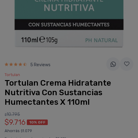
5 Reviews
Tortulan
Tortulan Crema Hidratante
Nutritiva Con Sustancias
Humectantes X 110ml
10.795
$
$9.716
10% OFF
Ahorrás
1.079
$