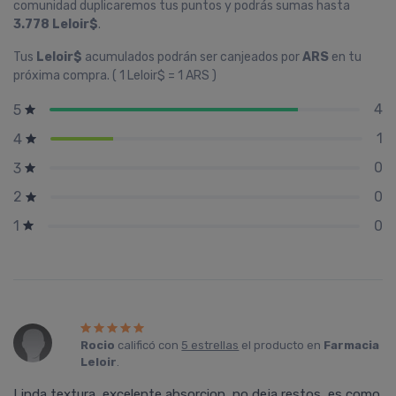
comunidad duplicaremos tus puntos y podrás sumas hasta
3.778 Leloir$
.
Tus
Leloir$
acumulados podrán ser canjeados por
ARS
en tu
próxima compra. ( 1 Leloir$ = 1 ARS )
4
5
1
4
0
3
0
2
0
1
Rocio
calificó con
5 estrellas
el producto en
Farmacia
Leloir
.
Linda textura, excelente absorcion, no deja restos, es como