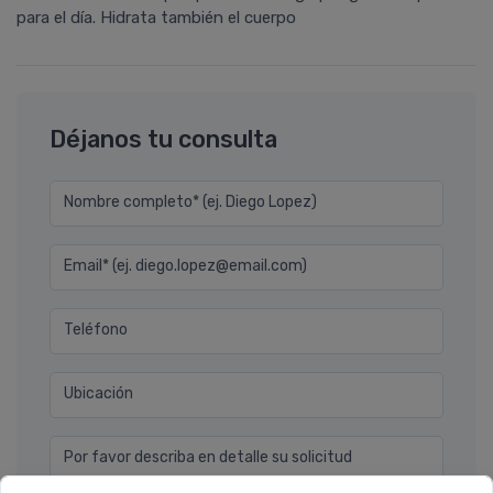
para el día. Hidrata también el cuerpo
Déjanos tu consulta
Nombre completo* (ej. Diego Lopez)
Email* (ej. diego.lopez@email.com)
Teléfono
Ubicación
Por favor describa en detalle su solicitud