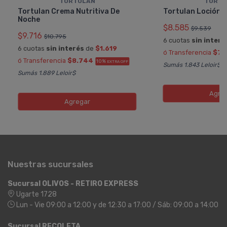
TORTULAN
TORTU
Tortulan Crema Nutritiva De
Tortulan Loción 
Noche
$8.585
$9.539
$9.716
$10.795
6 cuotas
sin interé
6 cuotas
sin interés
de
$1.619
ó Transferencia
$7.
ó Transferencia
$8.744
10%
EXTRA OFF
Sumás 1.843 Leloir$
Sumás 1.889 Leloir$
Agre
Agregar
Nuestras sucursales
Sucursal OLIVOS - RETIRO EXPRESS
Ugarte 1728
Lun - Vie 09:00 a 12:00 y de 12:30 a 17:00 / Sáb: 09:00 a 14:00
Sucursal RECOLETA