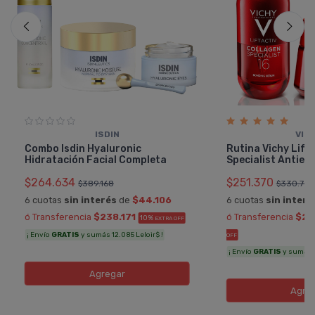
ISDIN
VIC
Combo Isdin Hyaluronic
Rutina Vichy Lift
Hidratación Facial Completa
Specialist Antied
$264.634
$251.370
$389.168
$330.750
6 cuotas
sin interés
de
$44.106
6 cuotas
sin interé
ó Transferencia
$238.171
ó Transferencia
$22
10%
EXTRA OFF
¡ Envío
GRATIS
y sumás 12.085 Leloir$ !
OFF
¡ Envío
GRATIS
y sumás 11
Agregar
Agre