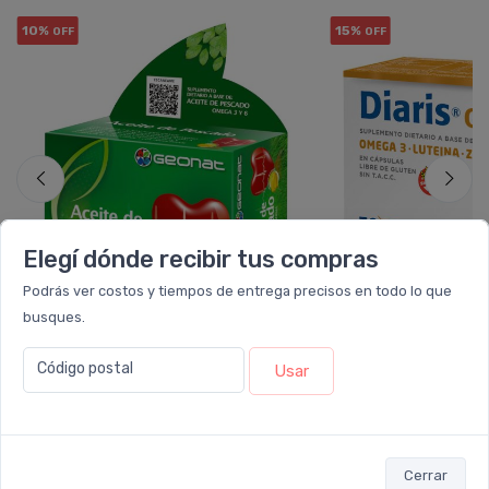
10%
15%
OFF
OFF
Elegí dónde recibir tus compras
Podrás ver costos y tiempos de entrega precisos en todo lo que
busques.
GEONAT
POE
Código postal
Usar
Geonat Aceite De Pescado
Diaris Omega Sup
Omega 3 Cápsulas Blandas
Dietario
$12.600
$17.000
$14.000
$20.000
6 cuotas
sin interés
de
$2.100
6 cuotas
sin interé
Cerrar
ó Transferencia
$11.340
ó Transferencia
$15
10%
EXTRA OFF