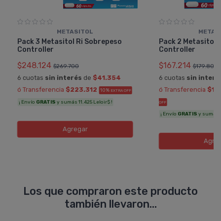
METASITOL
METAS
Pack 3 Metasitol Ri Sobrepeso
Pack 2 Metasitol 
Controller
Controller
$248.124
$167.214
$269.700
$179.800
6 cuotas
sin interés
de
$41.354
6 cuotas
sin interé
ó Transferencia
$223.312
ó Transferencia
$15
10%
EXTRA OFF
¡ Envío
GRATIS
y sumás 11.425 Leloir$ !
OFF
¡ Envío
GRATIS
y sumás 8
Agregar
Agre
Los que compraron este producto
también llevaron...