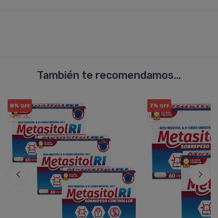
También te recomendamos...
8%
7%
OFF
OFF
PACK x3
PACK x2
u.
u.