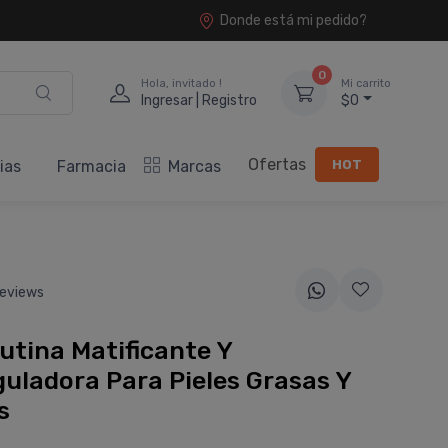
Donde está mi pedido?
0
Hola, invitado !
Mi carrito
Ingresar | Registro
$0
Ofertas
HOT
ias
Farmacia
Marcas
eviews
utina Matificante Y
uladora Para Pieles Grasas Y
s