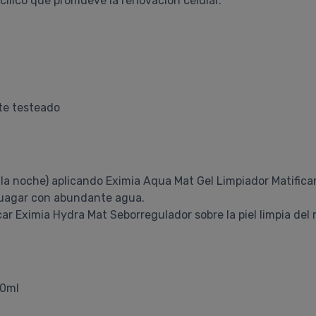
cílico que promueve la renovación celular.
te testeado
la noche) aplicando Eximia Aqua Mat Gel Limpiador Matifica
uagar con abundante agua.
ar Eximia Hydra Mat Seborregulador sobre la piel limpia del r
90ml