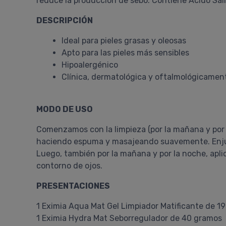
reduce la producción de sebo. Contiene Ácido Sali
DESCRIPCIÓN
Ideal para pieles grasas y oleosas
Apto para las pieles más sensibles
Hipoalergénico
Clínica, dermatológica y oftalmológicamen
MODO DE USO
Comenzamos con la limpieza (por la mañana y por 
haciendo espuma y masajeando suavemente. Enj
Luego, también por la mañana y por la noche, aplic
contorno de ojos.
PRESENTACIONES
1 Eximia Aqua Mat Gel Limpiador Matificante de 1
1 Eximia Hydra Mat Seborregulador de 40 gramos