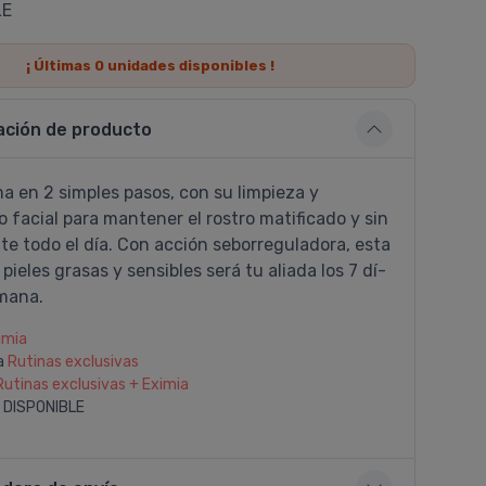
LE
¡ Últimas
0
unidades disponibles !
ación de producto
a en 2 simples pasos, con su limpieza y
 facial para mantener el rostro matificado y sin
nte todo el dí­a. Con acción seborreguladora, esta
 pieles grasas y sensibles será tu aliada los 7 dí­
emana.
imia
a
Rutinas exclusivas
Rutinas exclusivas + Eximia
 DISPONIBLE