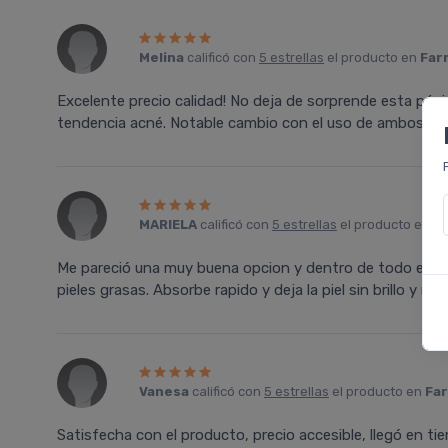
Melina
calificó con
5 estrellas
el producto en
Far
Excelente precio calidad! No deja de sorprende esta págin
tendencia acné. Notable cambio con el uso de ambos pro
MARIELA
calificó con
5 estrellas
el producto en
Fa
Me pareció una muy buena opcion y dentro de todo econó
pieles grasas. Absorbe rapido y deja la piel sin brillo y 
Vanesa
calificó con
5 estrellas
el producto en
Far
Satisfecha con el producto, precio accesible, llegó en 