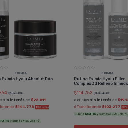
EXIMIA
EXIMIA
 Eximia Hyalu Absolut Dúo
Rutina Eximia Hyalu Filler
Complex 3d Relleno Inmedi
864
$114.752
$182.800
$130.400
as
sin interés
de
$26.811
6 cuotas
sin interés
de
$19.1
sferencia
$144.778
ó Transferencia
$103.277
10%
10%
EXTRA
¡ Envío
GRATIS
y sumás 6.090 Leloir$ 
RATIS
y sumás 7.935 Leloir$ !