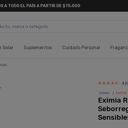
S A TODO EL PAÍS A PARTIR DE $75.000
n Solar
Suplementos
Cuidado Personal
Fraganc
ivas
4 R
❘
Eximia
COMBO
Eximia R
Seborreg
Sensible