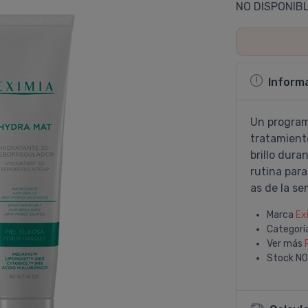
NO DISPONIB
Inform
Un program
tratamiento
brillo dura
rutina para
as de la s
Marca
Ex
Categorí
Ver más
Stock
NO