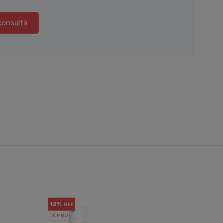
consulta
12%
10%
OFF
OF
COMBO