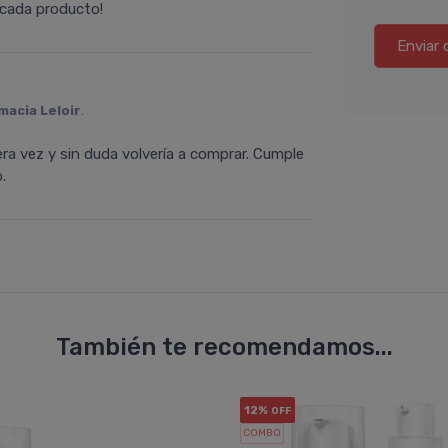
e cada producto!
Enviar 
macia Leloir
.
era vez y sin duda volvería a comprar. Cumple
.
También te recomendamos...
12%
OFF
COMBO