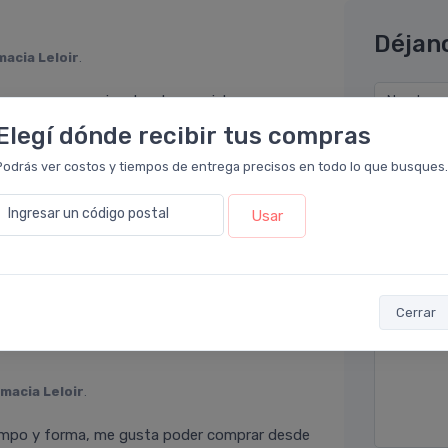
Déjan
macia Leloir
.
a con sus precios. Igual para piel con
Nombre co
ductos. Crema de rápida absorción.
Elegí dónde recibir tus compras
Email* (e
Podrás ver costos y tiempos de entrega precisos en todo lo que busques.
Ingresar un código postal
Usar
Teléfono
rmacia Leloir
.
mica para una rutina simple y basica para
Ubicació
mucho mas hidratada.
Cerrar
Por favor
macia Leloir
.
tiempo y forma, me gusta poder comprar desde