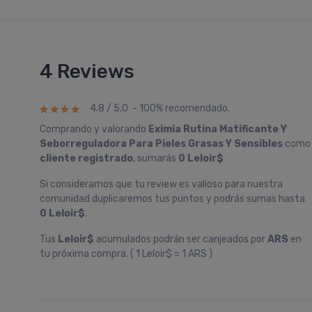
4 Reviews
4.8 / 5.0 - 100% recomendado.
Comprando y valorando
Eximia Rutina Matificante Y
Seborreguladora Para Pieles Grasas Y Sensibles
como
cliente registrado
, sumarás
0 Leloir$
Si consideramos que tu review es valioso para nuestra
comunidad duplicaremos tus puntos y podrás sumas hasta
0 Leloir$
.
Tus
Leloir$
acumulados podrán ser canjeados por
ARS
en
tu próxima compra. ( 1 Leloir$ = 1 ARS )