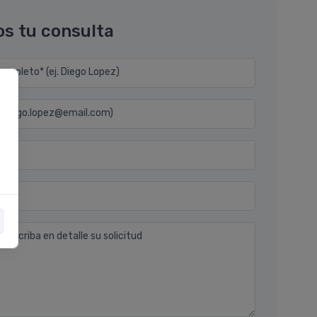
os tu consulta
mpleto* (ej. Diego Lopez)
j. diego.lopez@email.com)
n
 describa en detalle su solicitud