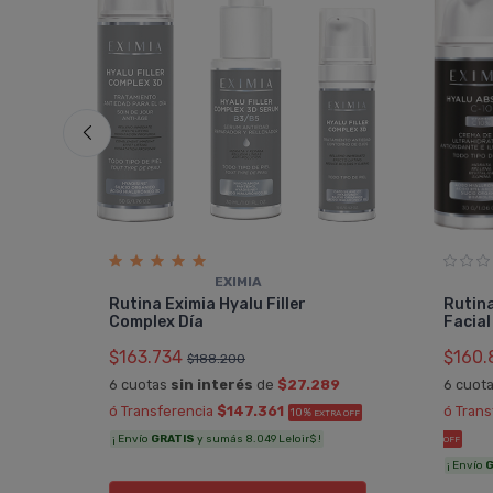
EXIMIA
erum
Rutina Eximia Hyalu Filler
Rutina
Complex Día
Facial
$163.734
$160.
$188.200
6 cuotas
sin interés
de
$27.289
6 cuot
 OFF
ó Transferencia
$147.361
ó Tran
10%
EXTRA OFF
¡ Envío
GRATIS
y sumás 8.049 Leloir$ !
OFF
¡ Envío
G