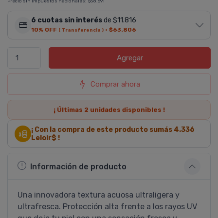
Precio sin impuestos nacionales:
$58.591
6 cuotas sin interés
de $11.816
10% OFF
·
$63.806
( Transferencia )
Agregar
Comprar ahora
¡ Últimas
2
unidades disponibles !
¡ Con la compra de este producto sumás
4.336
Leloir$ !
Información de producto
Una innovadora textura acuosa ultraligera y
ultrafresca. Protección alta frente a los rayos UV