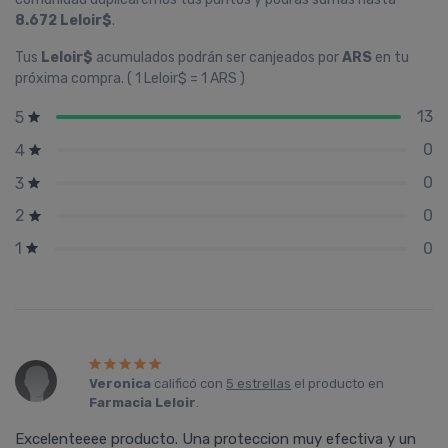
8.672 Leloir$
.
Tus
Leloir$
acumulados podrán ser canjeados por
ARS
en tu
próxima compra. ( 1 Leloir$ = 1 ARS )
13
5
0
4
0
3
0
2
0
1
Veronica
calificó con
5 estrellas
el producto en
Farmacia Leloir
.
Excelenteeee producto. Una proteccion muy efectiva y un