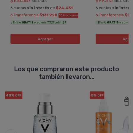
$146.587
$99.315
$154.302
$104.542
6 cuotas
sin interés
de
$24.431
6 cuotas
sin interé
ó Transferencia
$131.928
ó Transferencia
$89
10%
EXTRA OFF
¡ Envío
GRATIS
y sumás 7.363 Leloir$ !
¡ Envío
GRATIS
y sumás 5.
Agregar
Agre
Los que compraron este producto
también llevaron...
40%
5%
OFF
OFF