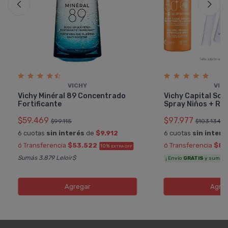
VICHY
VIC
Vichy Minéral 89 Concentrado
Vichy Capital Sol
Fortificante
Spray Niños + Reg
$59.469
$97.977
$99.115
$103.134
6 cuotas
sin interés
de
$9.912
6 cuotas
sin interé
ó Transferencia
$53.522
ó Transferencia
$88
10%
EXTRA OFF
Sumás 3.879 Leloir$
¡ Envío
GRATIS
y sumás 5.
Agregar
Agre