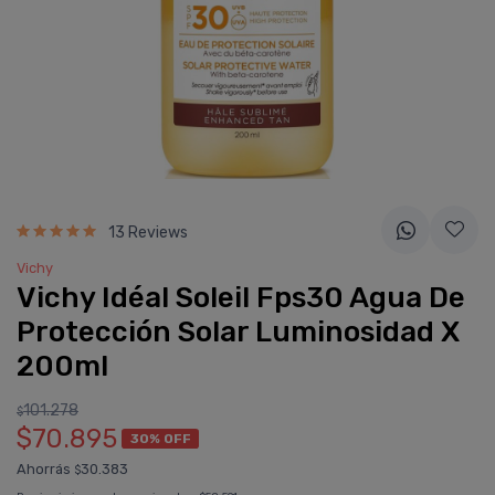
13 Reviews
Vichy
Vichy Idéal Soleil Fps30 Agua De
Protección Solar Luminosidad X
200ml
101.278
$
$70.895
30% OFF
Ahorrás
30.383
$