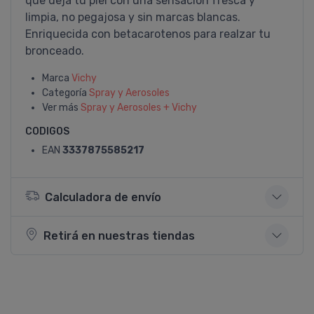
que deja tu piel con una sensación fresca y
limpia, no pegajosa y sin marcas blancas.
Enriquecida con betacarotenos para realzar tu
bronceado.
Marca
Vichy
Categoría
Spray y Aerosoles
Ver más
Spray y Aerosoles + Vichy
CODIGOS
EAN
3337875585217
Calculadora de envío
Retirá en nuestras tiendas