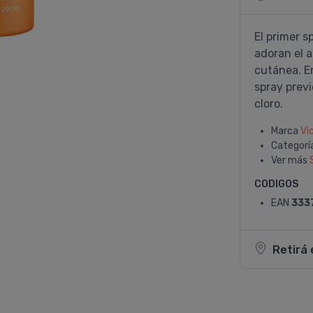
El primer s
adoran el 
cutánea. E
spray previ
cloro.
Marca
Vi
Categorí
Ver más
CODIGOS
EAN
333
Retirá 