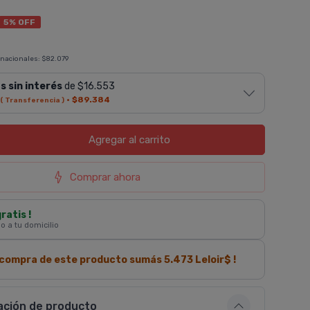
5% OFF
 nacionales:
$82.079
s sin interés
de $16.553
·
$89.384
( Transferencia )
Agregar
al carrito
Comprar ahora
gratis !
 o a tu domicilio
a compra de este producto sumás
5.473
Leloir$ !
ación de producto