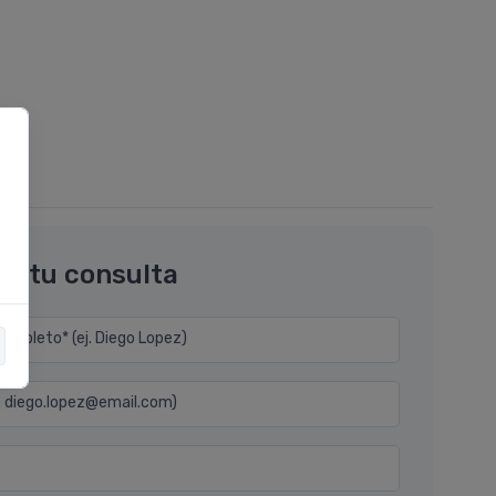
os tu consulta
mpleto* (ej. Diego Lopez)
j. diego.lopez@email.com)