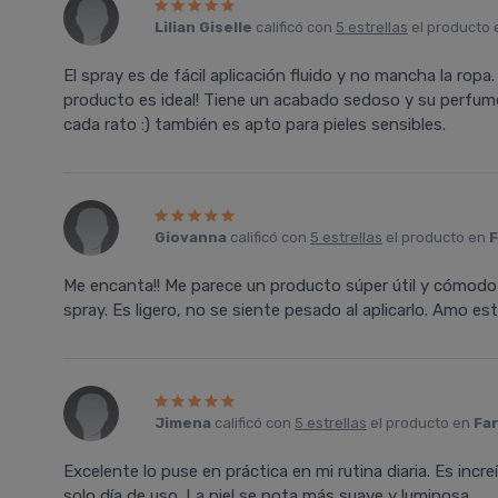
Lilian Giselle
calificó con
5 estrellas
el producto
El spray es de fácil aplicación fluido y no mancha la rop
producto es ideal! Tiene un acabado sedoso y su perfume 
cada rato :) también es apto para pieles sensibles.
Giovanna
calificó con
5 estrellas
el producto en
F
Me encanta!! Me parece un producto súper útil y cómodo
spray. Es ligero, no se siente pesado al aplicarlo. Amo es
Jimena
calificó con
5 estrellas
el producto en
Far
Excelente lo puse en práctica en mi rutina diaria. Es inc
solo día de uso. La piel se nota más suave y luminosa.