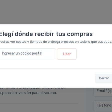
Elegí dónde recibir tus compras
Podrás ver costos y tiempos de entrega precisos en todo lo que busques.
Ingresar un código postal
Usar
Déjan
cto en
Farmacia Leloir
.
 playa. Lo que más me gusta es que realmente
Nombre co
Cerrar
lgo que suele ser muy molesto con las cremas
 que me siento protegido todo el día. La
Email* (e
a pena la inversión para el verano.
Teléfono