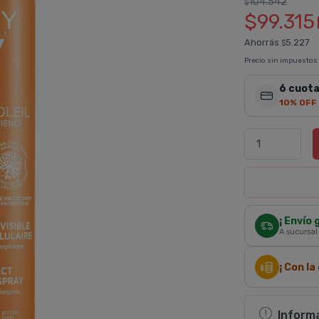
104.542
$
$99.315
Ahorrás
5.227
$
Precio sin impuestos
6 cuota
10% OFF
¡ Envío 
A sucursal
¡ Con l
Inform