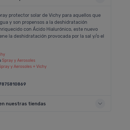
pray protector solar de Vichy para aquellos que
agua y son propensos a la deshidratación
nriquecido con Ácido Hialurónico, este nuevo
ene la deshidratación provocada por la sal y/o el
chy
a
Spray y Aerosoles
Spray y Aerosoles + Vichy
7875810869
en nuestras tiendas