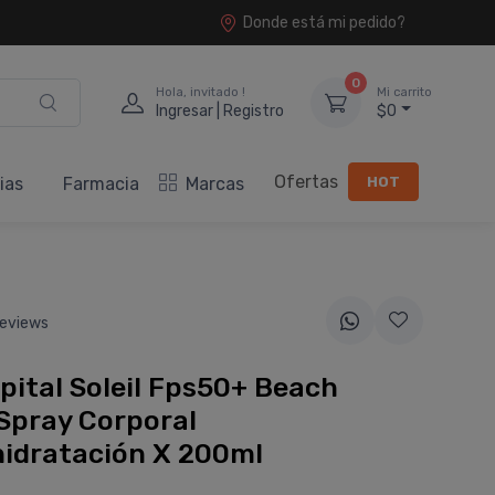
Donde está mi pedido?
0
Hola, invitado !
Mi carrito
Ingresar | Registro
$0
Ofertas
HOT
ias
Farmacia
Marcas
eviews
pital Soleil Fps50+ Beach
Spray Corporal
hidratación X 200ml