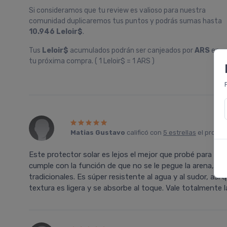
Si consideramos que tu review es valioso para nuestra
comunidad duplicaremos tus puntos y podrás sumas hasta
10.946 Leloir$
.
Tus
Leloir$
acumulados podrán ser canjeados por
ARS
en
tu próxima compra. ( 1 Leloir$ = 1 ARS )
Matias Gustavo
calificó con
5 estrellas
el produ
Este protector solar es lejos el mejor que probé para la
cumple con la función de que no se le pegue la arena, a
tradicionales. Es súper resistente al agua y al sudor, así
textura es ligera y se absorbe al toque. Vale totalmente l