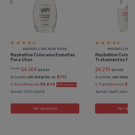
MAYBELLINE NEW YORK
MAYBELLINE 
Maybelline Colorama Esmaltes
Maybelline Colora
Para Uñas
Tratamientos Par
Desde
$4.304
$4.210
$4.531
$4.432
6 cuotas
sin interés
de
$717
6 cuotas
sin interés
ó Transferencia
$3.874
ó Transferencia
$3.7
10%
EXTRA OFF
Sumás 1.672 Leloir$
Sumás 1.668 Leloir$
Ver opciones
Ver opci