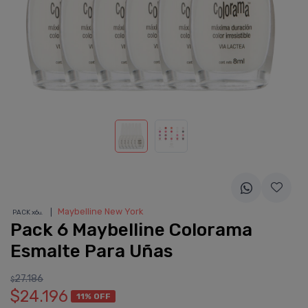
❘
Maybelline New York
PACK x6
u.
Pack 6 Maybelline Colorama
Esmalte Para Uñas
27.186
$
$24.196
11% OFF