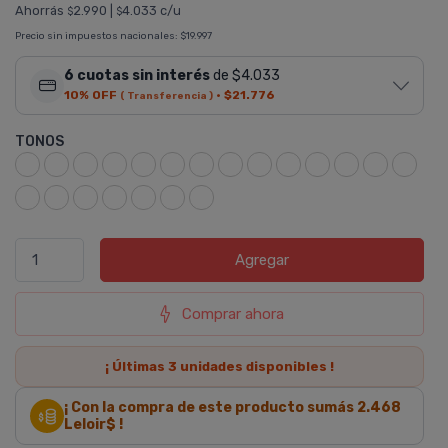
Ahorrás
2.990
|
4.033 c/u
$
$
Precio sin impuestos nacionales:
$19.997
6 cuotas sin interés
de $4.033
10% OFF
·
$21.776
( Transferencia )
TONOS
Agregar
Comprar ahora
¡ Últimas
3
unidades disponibles !
¡ Con la compra de este producto sumás
2.468
Leloir$ !