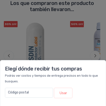
Los que compraron este producto
también llevaron...
30%
50%
OFF
OFF
Elegí dónde recibir tus compras
Podrás ver costos y tiempos de entrega precisos en todo lo que
busques.
Código postal
ISDIN
ISDIN
Usar
Fotoprotector Isdin Spf50 Stick
Fotoprotector Isd
Labial
Pediatrics Spray W