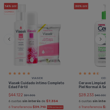
14%
30%
OFF
OFF
COMBO
VIASEK
CERA
Viasek Cuidado íntimo Completo
Cerave Limpiador
Edad Fértil
Piel Normal A Sec
$44.122
$28.233
$51.305
$40.333
6 cuotas
sin interés
de
$7.354
6 cuotas
sin interé
ó Transferencia
$39.710
ó Transferencia
$25
10%
EXTRA OFF