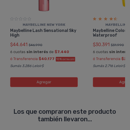
MAYBELLINE NEW YORK
MAYBELLINE
Maybelline Lash Sensational Sky
Maybelline Coloss
High
Waterproof
$44.641
$30.391
$46.990
$31.990
6 cuotas
sin interés
de
$7.440
6 cuotas
sin interé
ó Transferencia
$40.177
ó Transferencia
$27
10%
EXTRA OFF
Sumás 3.286 Leloir$
Sumás 2.716 Leloir$
Agregar
Agreg
Los que compraron este producto
también llevaron...