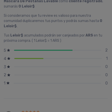
Máscara De Pestañas Lavable
como
cliente registrado
,
sumarás
0 Leloir$
Si consideramos que tu review es valioso para nuestra
comunidad duplicaremos tus puntos y podrás sumas hasta
0
Leloir$
.
Tus
Leloir$
acumulados podrán ser canjeados por
ARS
en tu
próxima compra. ( 1 Leloir$ = 1 ARS )
2
5
1
4
0
3
0
2
0
1