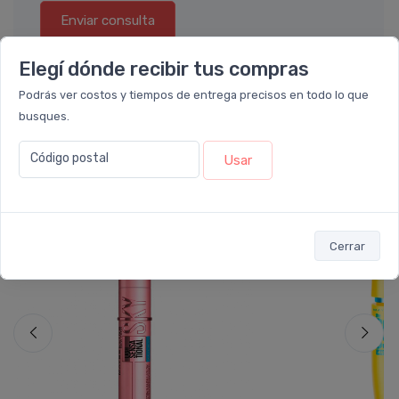
Enviar consulta
Elegí dónde recibir tus compras
Podrás ver costos y tiempos de entrega precisos en todo lo que
busques.
También te recomendamos...
Código postal
Usar
5%
5%
OFF
OFF
Cerrar