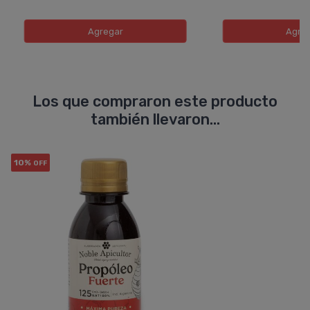
Agregar
Agre
Los que compraron este producto
también llevaron...
10%
OFF