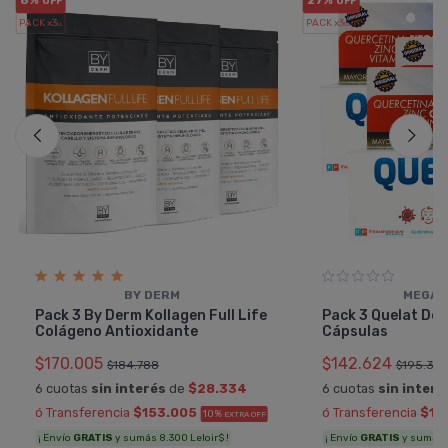
8%
27%
OFF
OFF
PACK x3
PACK x3
u.
u.
BY DERM
MEGAL
Pack 3 By Derm Kollagen Full Life
Pack 3 Quelat Def
Colágeno Antioxidante
Cápsulas
$170.005
$142.624
$184.788
$195.375
6 cuotas
sin interés
de
$28.334
6 cuotas
sin interé
ó Transferencia
$153.005
ó Transferencia
$12
10%
EXTRA OFF
¡ Envío
GRATIS
y sumás 8.300 Leloir$ !
¡ Envío
GRATIS
y sumás 7