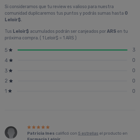
Si consideramos que tu review es valioso para nuestra
comunidad duplicaremos tus puntos y podrás sumas hasta
0
Leloir$
.
Tus
Leloir$
acumulados podrán ser canjeados por
ARS
en tu
próxima compra. ( 1 Leloir$ = 1 ARS )
3
5
0
4
0
3
0
2
0
1
Patricia Ines
calificó con
5 estrellas
el producto en
Farmacia Leloir
.