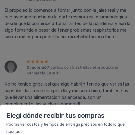
El propoleo lo comence a tomar junto con la jalea real y me
han ayudado mucho en la parte respiratoria e inmunologica
desde que la comence a tomar antes de la pandemia y aun la
sigo tomando a pesar de tener problemas respiratorios me
siento mejor para poder hacer mi rehabilitacion diaria.
Graciela67
calificó con
5 estrellas
el producto en
Farmacia Leloir
.
No he tenido gripe, asi que algo habrán tenido que ver estas
capsulas, las tome una por día y me sentí bien, tambien hay
que llevar una alimentacion balanceada, son un
complemento, las vuelvo a comprar!!
Elegí dónde recibir tus compras
Podrás ver costos y tiempos de entrega precisos en todo lo que
busques.
Gisela
calificó con
5 estrellas
el producto en
Farmacia