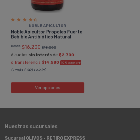
NOBLE APICULTOR
Noble Apicultor Propoleo Fuerte
Bebible Antibiótico Natural
Desde
$16.200
$18.000
6 cuotas
sin interés
de
$2.700
ó Transferencia
$14.580
10%
EXTRA OFF
Sumás 2.148 Leloir$
Ver opciones
Nuestras sucursales
Sucursal OLIVOS - RETIRO EXPRESS