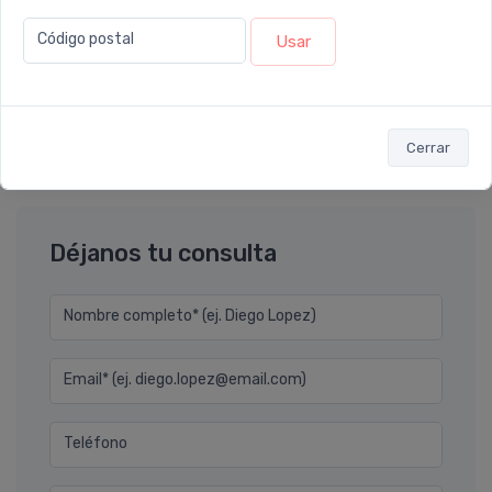
Leloir
.
Código postal
Usar
Natier es una muy buena marca. Me es efectiva y siempre
compro en leloir porque entregan rapido y tienen muy
buenos precios y variedad. Por eso no lo cambio porque me
encanta la atencion y calidad de los productos q venden
Cerrar
Déjanos tu consulta
Nombre completo* (ej. Diego Lopez)
Email* (ej. diego.lopez@email.com)
Teléfono