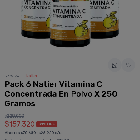
❘
Natier
PACK x6
u.
Pack 6 Natier Vitamina C
Concentrada En Polvo X 250
Gramos
228.000
$
$157.320
31% OFF
Ahorrás
70.680
|
26.220 c/u
$
$