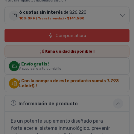
Precio sin impuestos nacionales:
$130.017
6 cuotas sin interés
de $26.220
10% OFF
·
$141.588
( Transferencia )
Comprar ahora
¡ Última
unidad
disponible !
¡ Envío gratis !
A sucursal o a tu domicilio
¡ Con la compra de este producto sumás
7.793
Leloir$ !
Información de producto
Es un potente suplemento diseñado para
fortalecer el sistema inmunológico, prevenir