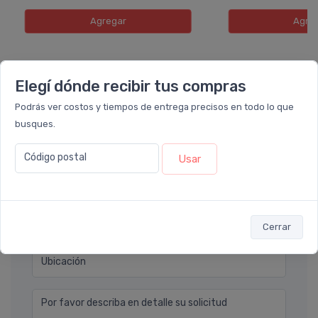
Agregar
Agre
Elegí dónde recibir tus compras
Déjanos tu consulta
Podrás ver costos y tiempos de entrega precisos en todo lo que
busques.
Nombre completo* (ej. Diego Lopez)
Código postal
Usar
Email* (ej. diego.lopez@email.com)
Teléfono
Cerrar
Ubicación
Por favor describa en detalle su solicitud