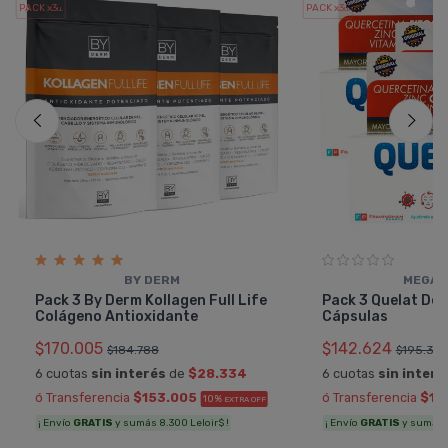
PACK x3
PACK x3
u.
u.
BY DERM
MEGAL
Pack 3 By Derm Kollagen Full Life
Pack 3 Quelat Def
Colágeno Antioxidante
Cápsulas
$170.005
$142.624
$184.788
$195.375
6 cuotas
sin interés
de
$28.334
6 cuotas
sin interé
ó Transferencia
$153.005
ó Transferencia
$12
10%
EXTRA OFF
¡ Envío
GRATIS
y sumás 8.300 Leloir$ !
¡ Envío
GRATIS
y sumás 7