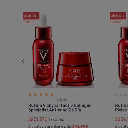
24%
25%
OFF
OFF
COMBO
COMBO
VICHY
on
Rutina Vichy Liftactiv Collagen
Rutina
Specialist Antiedad De Día
Pieles
$251.370
$236.
$330.750
4
6 cuotas
sin interés
de
$41.895
6 cuot