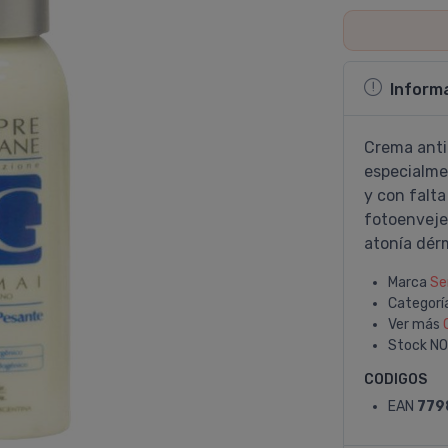
Inform
Crema antio
especialme
y con falt
fotoenvejec
atoní­a dér
Marca
Se
Categorí
Ver más
Stock
NO
CODIGOS
EAN
779