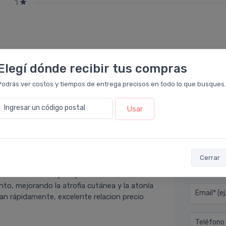
1
Elegí dónde recibir tus compras
Podrás ver costos y tiempos de entrega precisos en todo lo que busques.
Ingresar un código postal
Usar
Déjan
cia Leloir
.
Cerrar
maquillarte luego con total facilidad, es una
Nombre co
lmente diseñada para pieles secas,
to, mejorando la atrofia cutánea y la atonía
Email* (e
an rápidamente, excelente relacion precio
Teléfono