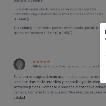
sumarás
0 Leloir$
Si consideramos que tu review es valioso para nuestra
comunidad duplicaremos tus puntos y podrás sumas hasta
0 Leloir$
.
Tus
Leloir$
acumulados podrán ser canjeados por
ARS
en
tu próxima compra. ( 1 Leloir$ = 1 ARS )
Silvia
calificó con
5 estrellas
el producto en
Farma
Es una crema agradable de usar, nada pesada, te permite 
crema antioxidante, nutritiva y reconstituyente, especia
fotoenvejecidas. Combate y previene el fotoenvejecimien
dérmica. Con efecto blanqueador. Sus efectos se observ
calidad.