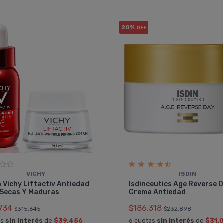
20%
OFF
VICHY
ISDIN
 Vichy Liftactiv Antiedad
Isdinceutics Age Reverse 
 Secas Y Maduras
Crema Antiedad
734
$186.318
$315.645
$232.898
as
sin interés
de
$39.456
6 cuotas
sin interés
de
$31.