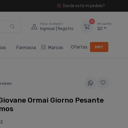
Donde está mi pedido?
0
Hola, invitado !
Mi carrito
Ingresar | Registro
$0
Ofertas
HOT
ias
Farmacia
Marcas
eviews
Giovane Ormai Giorno Pesante
amos
LE