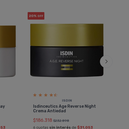
20%
39%
OFF
OF
COMBO
ISDIN
Rut
Day
Isdinceutics Age Reverse Night
Com
Crema Antiedad
$22
$186.318
$232.898
6 cu
053
6 cuotas
sin interés
de
$31.053