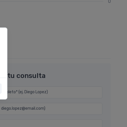
0
os tu consulta
mpleto* (ej. Diego Lopez)
j. diego.lopez@email.com)