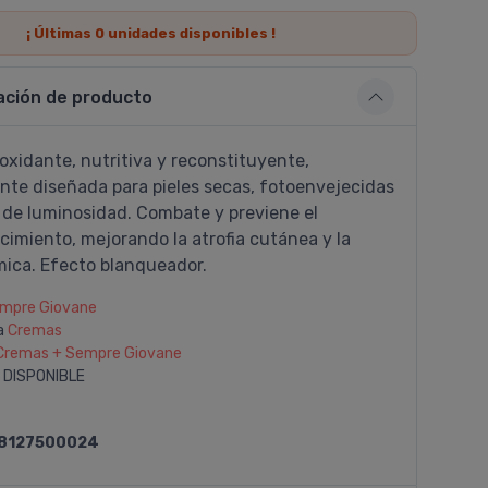
¡ Últimas
0
unidades disponibles !
ación de producto
xidante, nutritiva y reconstituyente,
nte diseñada para pieles secas, fotoenvejecidas
a de luminosidad. Combate y previene el
imiento, mejorando la atrofia cutánea y la
mica. Efecto blanqueador.
mpre Giovane
a
Cremas
Cremas + Sempre Giovane
 DISPONIBLE
8127500024