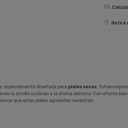
Calcul
Retirá 
te, especialmente diseñada para
pieles secas
, fotoenvejeci
ndo la atrofia cutánea y la atonía dérmica. Con efecto bla
alance que estas pieles agredidas necesitan.