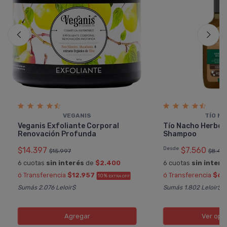
VEGANIS
TÍ­O N
Veganis Exfoliante Corporal
Tí­o Nacho Herbol
Renovación Profunda
Shampoo
$14.397
Desde
$7.560
$15.997
$8.40
6 cuotas
sin interés
de
$2.400
6 cuotas
sin interé
ó Transferencia
$12.957
ó Transferencia
$6.
10%
EXTRA OFF
Sumás 2.076 Leloir$
Sumás 1.802 Leloir$
Agregar
Ver opc