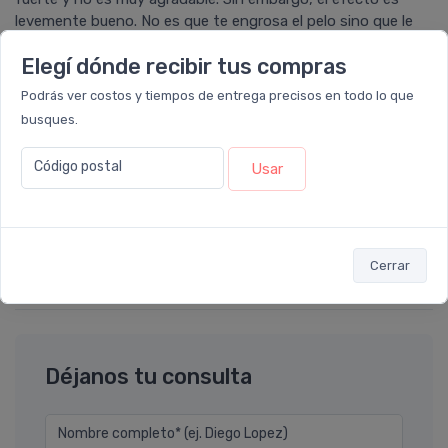
levemente bueno. No es que te engrosa el pelo sino que le
da algo de cuerpo. Regular.
Elegí dónde recibir tus compras
Podrás ver costos y tiempos de entrega precisos en todo lo que
busques.
MARIA ELENA
calificó con
4 estrellas
el producto en
Farmacia Leloir
.
Código postal
Usar
Por ahora lo que noto que el cabello se me cae menos y
hace 1 mes que lo estoy usando con el shampoo y crema,el
cabello queda super sedoso y perfumado es muy buen
producto para mi gusto.
Cerrar
Déjanos tu consulta
Nombre completo* (ej. Diego Lopez)