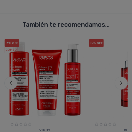
También te recomendamos...
7%
5%
OFF
OFF
COMBO
VICHY
VIC