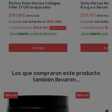
Rutina Vichy Dercos Collagen
Vichy Dercos Amine
Filler 17 Ultrareparador
R.e.g.e.n Serum
$181.845
$131.197
$195.532
$138.102
6 cuotas
sin interés
de
$30.308
6 cuotas
sin interé
ó Transferencia
$163.661
ó Transferencia
$11
10%
EXTRA OFF
¡ Envío
GRATIS
y sumás 8.774 Leloir$ !
¡ Envío
GRATIS
y sumás 6
Agregar
Agre
Los que compraron este producto
también llevaron...
10%
10%
OFF
OFF