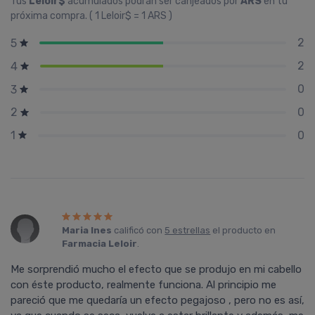
Tus
Leloir$
acumulados podrán ser canjeados por
ARS
en tu
próxima compra. ( 1 Leloir$ = 1 ARS )
2
5
2
4
0
3
0
2
0
1
Maria Ines
calificó con
5 estrellas
el producto en
Farmacia Leloir
.
Me sorprendió mucho el efecto que se produjo en mi cabello
con éste producto, realmente funciona. Al principio me
pareció que me quedaría un efecto pegajoso , pero no es así,