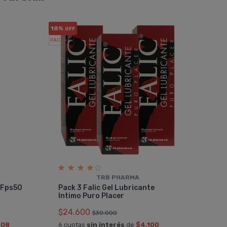
18%
OFF
PACK x3
u.
TRB PHARMA
 Fps50
Pack 3 Falic Gel Lubricante
Intimo Puro Placer
$24.600
$30.000
208
6 cuotas
sin interés
de
$4.100