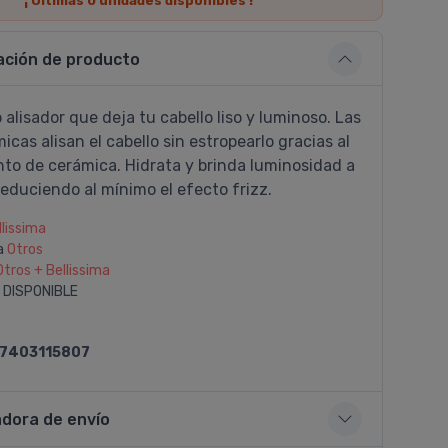
¡ Últimas
0
unidades disponibles !
ación de producto
lo alisador que deja tu cabello liso y luminoso. Las
icas alisan el cabello sin estropearlo gracias al
nto de cerámica. Hidrata y brinda luminosidad a
reduciendo al mí­nimo el efecto frizz.
llissima
a
Otros
Otros + Bellissima
 DISPONIBLE
7403115807
adora de envío