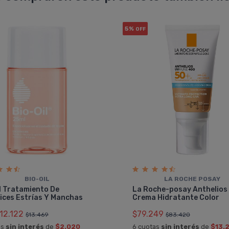
5%
OFF
BIO-OIL
LA ROCHE POSAY
l Tratamiento De
La Roche-posay Anthelios
ices Estrí­as Y Manchas
Crema Hidratante Color
12.122
$79.249
$13.469
$83.420
as
sin interés
de
$2.020
6 cuotas
sin interés
de
$13.