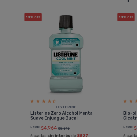
10%
10%
OFF
OFF
LISTERINE
Listerine Zero Alcohol Menta
Bio-oi
Suave Enjuague Bucal
Cicatr
Desde
$4.964
Desde
$
$5.515
6 cuotas
sin interés
de
$827
6 cuot