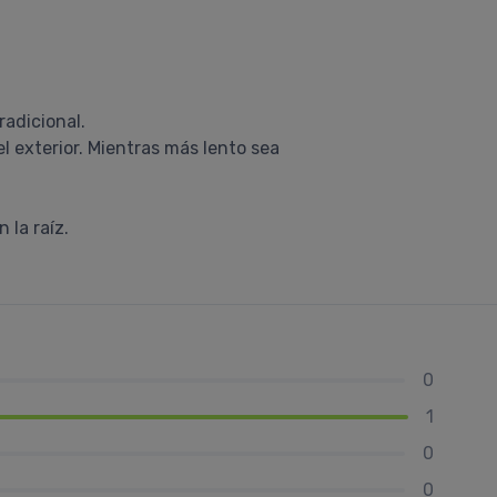
radicional.
el exterior. Mientras más lento sea
 la raíz.
0
1
0
0