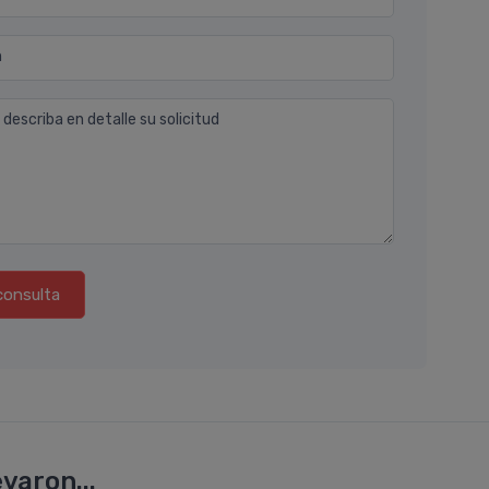
n
 describa en detalle su solicitud
consulta
varon...