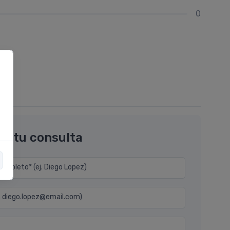
0
os tu consulta
mpleto* (ej. Diego Lopez)
j. diego.lopez@email.com)