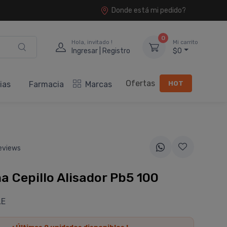
Donde está mi pedido?
0
Hola, invitado !
Mi carrito
Ingresar | Registro
$0
Ofertas
HOT
ias
Farmacia
Marcas
eviews
ma Cepillo Alisador Pb5 100
LE