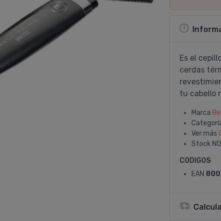
Inform
Es el cepil
cerdas térm
revestimie
tu cabello 
Marca
Be
Categorí
Ver más
Stock
NO
CODIGOS
EAN
800
Calcul