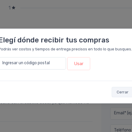
1
Elegí dónde recibir tus compras
Podrás ver costos y tiempos de entrega precisos en todo lo que busques.
Ingresar un código postal
Usar
Déjan
cto en
Farmacia Leloir
.
Cerrar
 de pelo, pero control el friz muy bien a
Nombre co
 usarlo con el cabello seco, ya que húmedo no
Email* (e
Teléfono