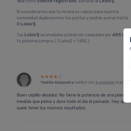
100
como
cliente registrado
, sumarás
0 Leloir$
Si consideramos que tu review es valioso para nuestra
comunidad duplicaremos tus puntos y podrás sumas hasta
0 Leloir$
.
Tus
Leloir$
acumulados podrán ser canjeados por
ARS
en
tu próxima compra. ( 1 Leloir$ = 1 ARS )
Yamila Alejandra
calificó con
4 estrellas
el produ
Buen cepillo alisador. No tiene la potencia de una plancha
medida que peina y dura todo el dí­a el peinado. Hay que
suele tener los mismos resultados.