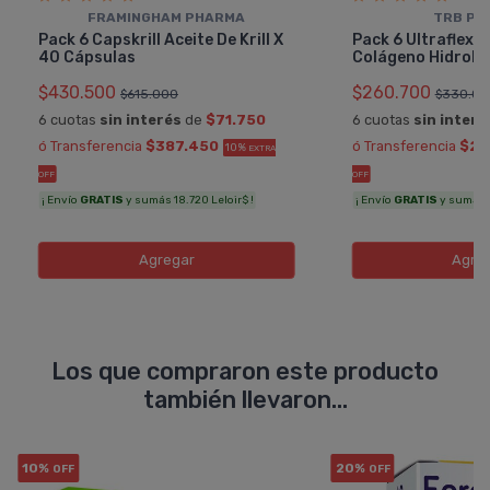
FRAMINGHAM PHARMA
TRB PH
Pack 6 Capskrill Aceite De Krill X
Pack 6 Ultraflex
40 Cápsulas
Colágeno Hidroliz
$430.500
$260.700
$615.000
$330.00
6 cuotas
sin interés
de
$71.750
6 cuotas
sin interé
ó Transferencia
$387.450
ó Transferencia
$23
10%
EXTRA
OFF
OFF
¡ Envío
GRATIS
y sumás 18.720 Leloir$ !
¡ Envío
GRATIS
y sumás 11
Agregar
Agre
Los que compraron este producto
también llevaron...
10%
20%
OFF
OFF