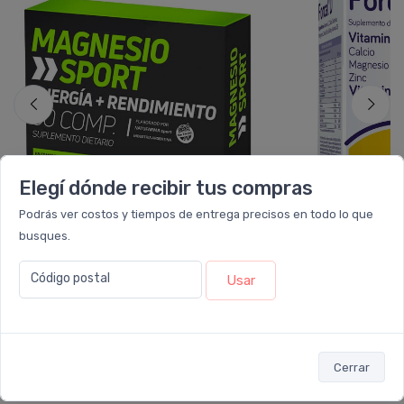
Elegí dónde recibir tus compras
Podrás ver costos y tiempos de entrega precisos en todo lo que
busques.
NATUFARMA
EURO
Natufarma Magnesio Sport X 30
Eurolab Forcal D
Código postal
Usar
Comprimidos
Dietario
$6.376
$18.176
$7.084
$22.720
6 cuotas
sin interés
de
$1.063
6 cuotas
sin interé
ó Transferencia
$5.738
ó Transferencia
$16
10%
EXTRA OFF
Cerrar
Sumás 1.755 Leloir$
Sumás 2.227 Leloir$