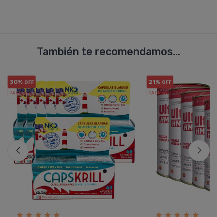
También te recomendamos...
30%
21%
OFF
OFF
PACK x6
PACK x6
u.
u.