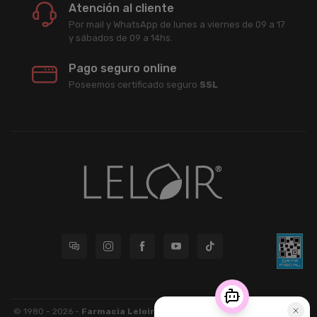
Atención al cliente
Por mail y WhatsApp de lunes a viernes de 09 a 17
y sábados de 09 a 14hs.
Pago seguro online
Poseemos certificado seguro
SSL
© 1980 - 2026 -
Farmacia Leloir S.R.L.
| CUIT 33609220789 - Larrea