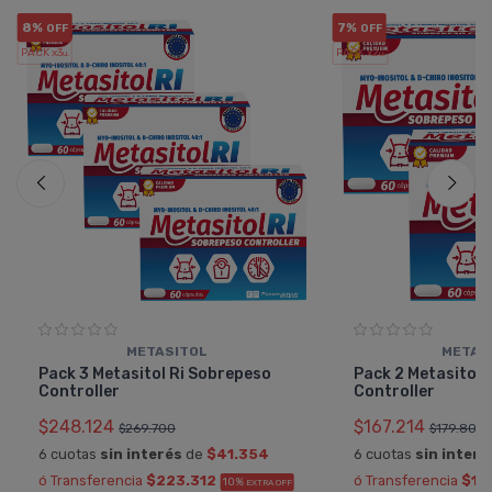
8%
7%
OFF
OFF
PACK x3
PACK x2
u.
u.
METASITOL
METAS
Pack 3 Metasitol Ri Sobrepeso
Pack 2 Metasitol 
Controller
Controller
$248.124
$167.214
$269.700
$179.800
6 cuotas
sin interés
de
$41.354
6 cuotas
sin interé
ó Transferencia
$223.312
ó Transferencia
$15
10%
EXTRA OFF