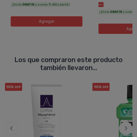
¡ Envío
GRATIS
y sumás 11.425 Leloir$ !
OFF
¡ Envío
GRATIS
y sumás 8
Agregar
Agre
Los que compraron este producto
también llevaron...
10%
10%
OFF
OFF