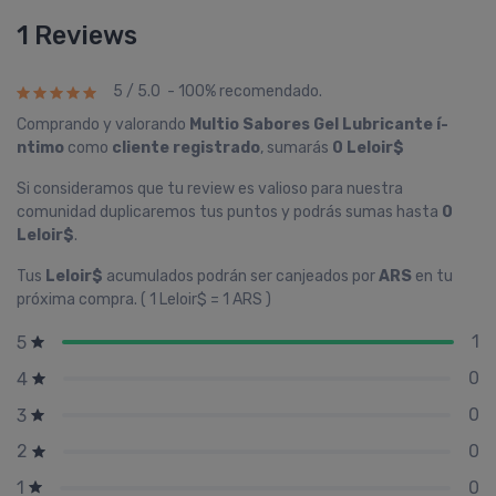
1 Reviews
5 / 5.0 - 100% recomendado.
Comprando y valorando
Multio Sabores Gel Lubricante í­
ntimo
como
cliente registrado
, sumarás
0 Leloir$
Si consideramos que tu review es valioso para nuestra
comunidad duplicaremos tus puntos y podrás sumas hasta
0
Leloir$
.
Tus
Leloir$
acumulados podrán ser canjeados por
ARS
en tu
próxima compra. ( 1 Leloir$ = 1 ARS )
1
5
0
4
0
3
0
2
0
1