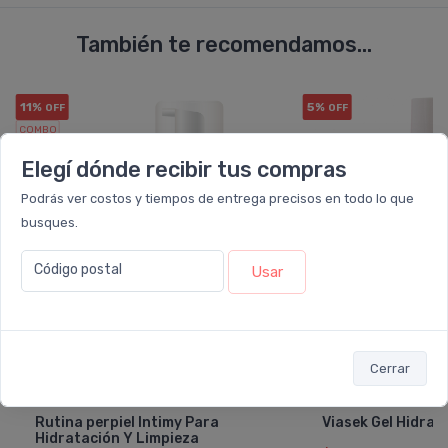
También te recomendamos...
11%
5%
OFF
OFF
COMBO
Elegí dónde recibir tus compras
Podrás ver costos y tiempos de entrega precisos en todo lo que
busques.
Código postal
Usar
Cerrar
PERPIEL
VIAS
Rutina perpiel Intimy Para
Viasek Gel Hidrat
Hidratación Y Limpieza