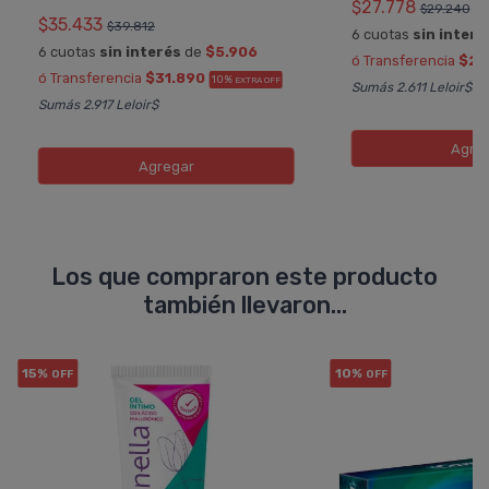
$27.778
$29.240
$35.433
$39.812
6 cuotas
sin interé
6 cuotas
sin interés
de
$5.906
ó Transferencia
$25
ó Transferencia
$31.890
10%
EXTRA OFF
Sumás 2.611 Leloir$
Sumás 2.917 Leloir$
Agre
Agregar
Los que compraron este producto
también llevaron...
15%
10%
OFF
OFF