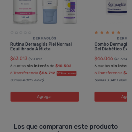
DERMAGLÓS
DERMA
Rutina Dermaglós Piel Normal
Combo Dermaglós 
Equilibrada A Mixta
Del Diabético Ext
$63.013
$46.046
$90.019
$61.394
6 cuotas
sin interés
de
$10.502
6 cuotas
sin interé
ó Transferencia
$56.712
ó Transferencia
$41
10%
EXTRA OFF
Sumás 4.021 Leloir$
Sumás 3.342 Leloir$
Agregar
Agreg
Los que compraron este producto