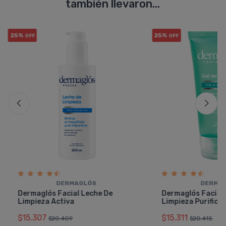
también llevaron...
25%
25%
OFF
OFF
DERMAGLÓS
DERMA
Dermaglós Facial Leche De
Dermaglós Facial 
Limpieza Activa
Limpieza Purifica
$15.307
$15.311
$20.409
$20.415