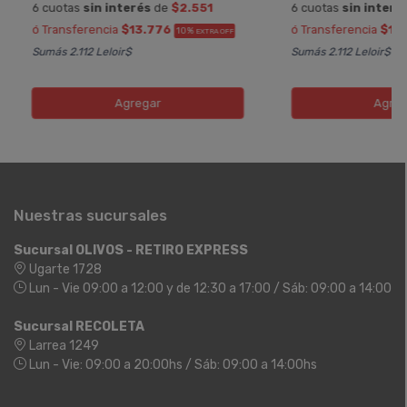
6 cuotas
sin interés
de
$2.551
6 cuotas
sin interé
ó Transferencia
$13.776
ó Transferencia
$13
10%
EXTRA OFF
Sumás 2.112 Leloir$
Sumás 2.112 Leloir$
Agregar
Agreg
Nuestras sucursales
Sucursal OLIVOS - RETIRO EXPRESS
Ugarte 1728
Lun - Vie 09:00 a 12:00 y de 12:30 a 17:00 / Sáb: 09:00 a 14:00
Sucursal RECOLETA
Larrea 1249
Lun - Vie: 09:00 a 20:00hs / Sáb: 09:00 a 14:00hs