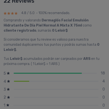
22 Reviews
4.8 / 5.0 - 100% recomendado.
Comprando y valorando
Dermaglós Facial Emulsión
Hidratante De Dí­a Piel Normal A Mixta X 75ml
como
cliente registrado
, sumarás
0 Leloir$
Si consideramos que tu review es valioso para nuestra
comunidad duplicaremos tus puntos y podrás sumas hasta
0
Leloir$
.
Tus
Leloir$
acumulados podrán ser canjeados por
ARS
en tu
próxima compra. ( 1 Leloir$ = 1 ARS )
18
5
4
4
0
3
0
2
0
1