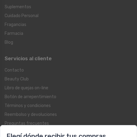
Suplementos
Cuidado Personal
Fragancias
Farmacia
Blog
Servicios al cliente
Contacto
Beauty Club
Libro de quejas on-line
Botón de arrepentimiento
Términos y condiciones
Reembolso y devoluciones
Preguntas frecuentes
Registrate como cliente
Elegí dónde recibir tus compras