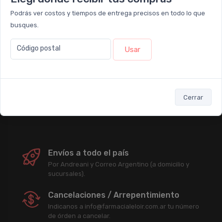
Podrás ver costos y tiempos de entrega precisos en todo lo que
Newsletter
busques.
Código postal
Usar
Subscribirme
Enterate antes que nadie de nuestras promociones, descuentos y
acciones comerciales.
Cerrar
Envíos a todo el país
Por Andreani y Correo Argentino (a domicilio y
sucursales).
Cancelaciones / Arrepentimiento
Indicanos a info@farmacialeloir.com.ar tu número
de órden a cancelar.