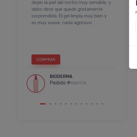
apaz de
dejan la piel del rostro muy sensible, y
suav
cluyendo
debo decir que quede gratamente
mi t
ba de
sorprendida. El gel limpia muy bien y
falta
rescura
es muy suave, nada agresivo.
ra sin
os,
COMPRAR
C
BIODERMA
Pedido #
1089774