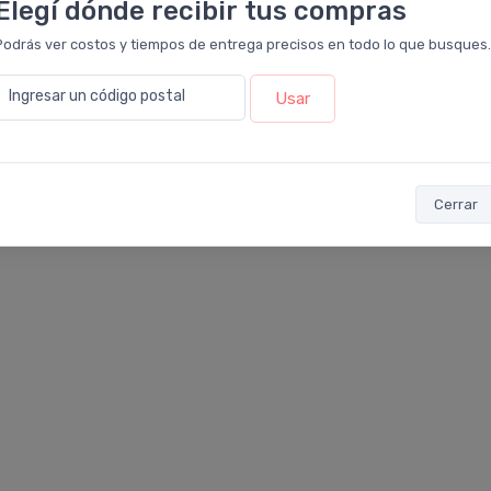
Elegí dónde recibir tus compras
e. Tengo rosácea y es ideal para
fenomenal!! Ademas te de
ipo de piel. Lo amo. Nunca me
limpia, luminosa y es mu
Podrás ver costos y tiempos de entrega precisos en todo lo que busques.
.
para usarlo antes de ir a
luego seguir con la rutin
Ingresar un código postal
Usar
Cerrar
OMPRAR
COMPRAR
BIODERMA
BIODERMA
Pedido #
Pedido #
1077366
10730