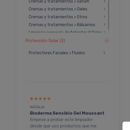
Cremas y tratamientos > Serum
1
Cremas y tratamientos > Geles
1
Cremas y tratamientos > Otros
1
Cremas y tratamientos > Bálsamos
1
Limpieza corporal > Exfoliantes Y Geles
1
Protección Solar (3)
Protectores Faciales > Fluidos
3
NATALIA
CECI
ción
Bioderma Sensibio Gel Moussant
Bio
Empece a probar este limpiador
El m
n
desde que uso productos que me
los ú