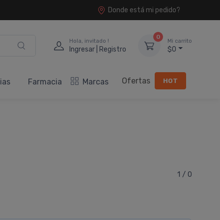
Donde está mi pedido?
0
Hola, invitado !
Mi carrito
Ingresar | Registro
$0
Ofertas
HOT
ias
Farmacia
Marcas
1 / 0