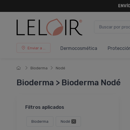
ENVÍO
Dermocosmética
Protecció
Enviar a ...
Bioderma
Nodé
Bioderma > Bioderma Nodé
Filtros aplicados
Bioderma
Nodé