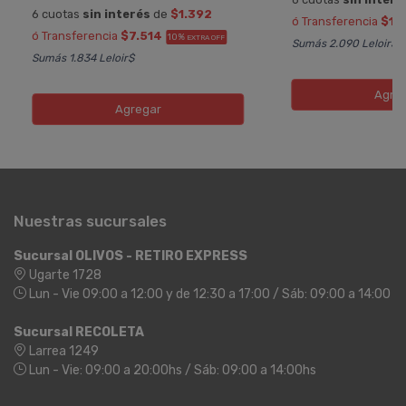
6 cuotas
sin interés
de
$1.392
ó Transferencia
$13
ó Transferencia
$7.514
10%
EXTRA OFF
Sumás 2.090 Leloir$
Sumás 1.834 Leloir$
Agre
Agregar
Nuestras sucursales
Sucursal OLIVOS - RETIRO EXPRESS
Ugarte 1728
Lun - Vie 09:00 a 12:00 y de 12:30 a 17:00 / Sáb: 09:00 a 14:00
Sucursal RECOLETA
Larrea 1249
Lun - Vie: 09:00 a 20:00hs / Sáb: 09:00 a 14:00hs