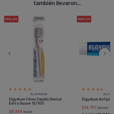
también llevaron...
10%
10%
OFF
OFF
ELGYDIUM
ELGYD
Elgydium Clinic Cepillo Dental
Elgydium Antipla
Extra Suave 15/100
$14.757
$16.397
$8.349
$9.277
6 cuotas
sin interé