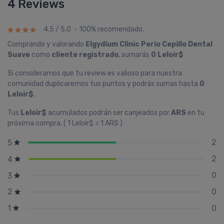
4 Reviews
4.5 / 5.0 - 100% recomendado.
Comprando y valorando
Elgydium Clinic Perio Cepillo Dental
Suave
como
cliente registrado
, sumarás
0 Leloir$
Si consideramos que tu review es valioso para nuestra
comunidad duplicaremos tus puntos y podrás sumas hasta
0
Leloir$
.
Tus
Leloir$
acumulados podrán ser canjeados por
ARS
en tu
próxima compra. ( 1 Leloir$ = 1 ARS )
2
5
2
4
0
3
0
2
0
1