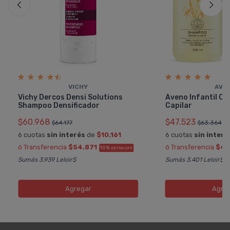
VICHY
AVE
Vichy Dercos Densi Solutions
Aveno Infantil C
Shampoo Densificador
Capilar
$60.968
$47.523
$64.177
$63.364
6 cuotas
sin interés
de
$10.161
6 cuotas
sin interé
ó Transferencia
$54.871
ó Transferencia
$42
10%
EXTRA OFF
Sumás 3.939 Leloir$
Sumás 3.401 Leloir$
Agregar
Agre