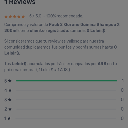
1 Reviews
5 / 5.0 - 100% recomendado.
Comprando y valorando
Pack 2 Klorane Quinina Shampoo X
200ml
como
cliente registrado
, sumarás
0 Leloir$
Si consideramos que tu review es valioso para nuestra
comunidad duplicaremos tus puntos y podrás sumas hasta
0
Leloir$
.
Tus
Leloir$
acumulados podrán ser canjeados por
ARS
en tu
próxima compra. ( 1 Leloir$ = 1 ARS )
1
5
0
4
0
3
0
2
0
1