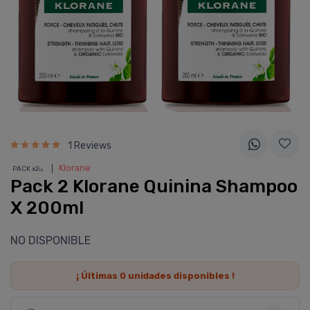
1 Reviews
❘
Klorane
PACK x2
u.
Pack 2 Klorane Quinina Shampoo
X 200ml
NO DISPONIBLE
¡ Últimas
0
unidades disponibles !