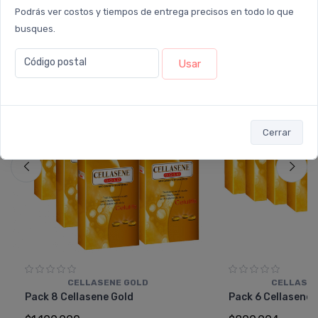
Podrás ver costos y tiempos de entrega precisos en todo lo que
También te recomendamos...
busques.
Código postal
Usar
PACK x8
PACK x6
u.
u.
Cerrar
CELLASENE GOLD
CELLASEN
Pack 8 Cellasene Gold
Pack 6 Cellasene 