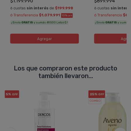
$1.199.990
$899.994
6 cuotas
sin interés
de
$199.998
6 cuotas
sin interé
ó Transferencia
$1.079.991
ó Transferencia
$80
10%
OFF
¡ Envío
GRATIS
y sumás 49.500 Leloir$ !
¡ Envío
GRATIS
y sumás 3
Agregar
Agre
Los que compraron este producto
también llevaron...
5%
25%
OFF
OFF
COMBO