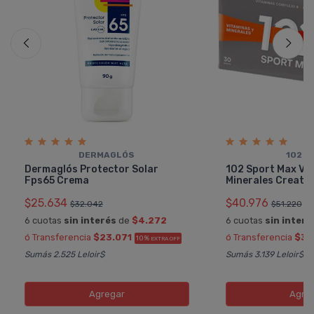
DERMAGLÓS
102 P
Dermaglós Protector Solar
102 Sport Max Vi
Fps65 Crema
Minerales Creati
$25.634
$40.976
$32.042
$51.220
6 cuotas
sin interés
de
$4.272
6 cuotas
sin interé
ó Transferencia
$23.071
ó Transferencia
$36
10%
EXTRA OFF
Sumás 2.525 Leloir$
Sumás 3.139 Leloir$
Agregar
Agre