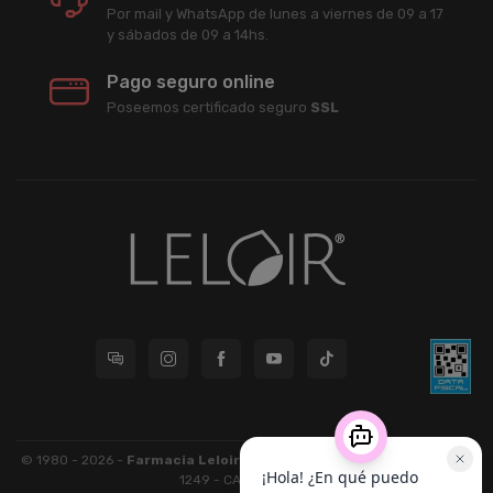
Por mail y WhatsApp de lunes a viernes de 09 a 17
y sábados de 09 a 14hs.
Pago seguro online
Poseemos certificado seguro
SSL
© 1980 - 2026 -
Farmacia Leloir S.R.L.
| CUIT 33609220789 - Larrea
1249 - CABA - CP 1117