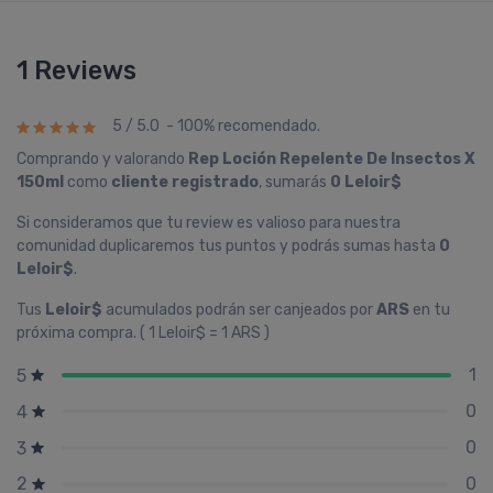
1 Reviews
5 / 5.0 - 100% recomendado.
Comprando y valorando
Rep Loción Repelente De Insectos X
150ml
como
cliente registrado
, sumarás
0 Leloir$
Si consideramos que tu review es valioso para nuestra
comunidad duplicaremos tus puntos y podrás sumas hasta
0
Leloir$
.
Tus
Leloir$
acumulados podrán ser canjeados por
ARS
en tu
próxima compra. ( 1 Leloir$ = 1 ARS )
1
5
0
4
0
3
0
2