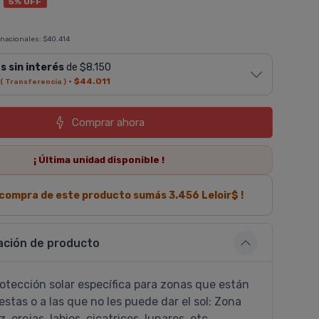
1
5% OFF
 nacionales:
$40.414
s sin interés
de $8.150
·
$44.011
( Transferencia )
Comprar ahora
¡ Última
unidad
disponible !
a compra de este producto sumás
3.456
Leloir$ !
ación de producto
otección solar especí­fica para zonas que están
stas o a las que no les puede dar el sol: Zona
z, orejas, labios, cicatrices, lunares, etc.