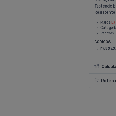
Testeado b
Resistente 
Marca
La
Categorí
Ver más
CODIGOS
EAN
343
Calcul
Retirá 