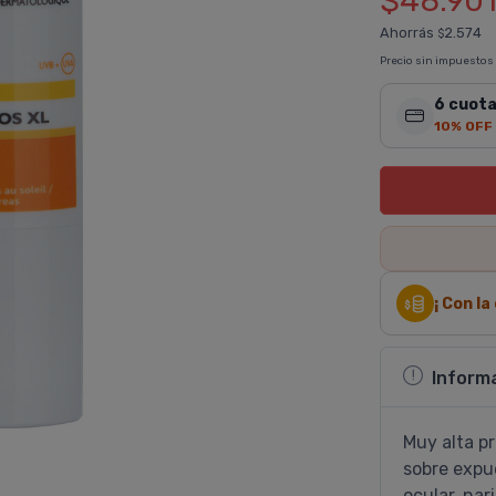
$48.90
Ahorrás
2.574
$
Precio sin impuestos
6 cuota
10% OFF
¡ Con l
Inform
Muy alta pr
sobre expue
ocular, nari