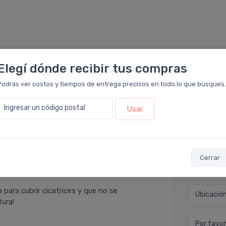
Elegí dónde recibir tus compras
Déjan
Podrás ver costos y tiempos de entrega precisos en todo lo que busques.
eloir
.
eador. Donde se lo coloque actúa de 10. Es
Nombre co
Ingresar un código postal
Usar
se nota su aplicación
Email* (e
Cerrar
Teléfono
cia Leloir
.
para cubrir cicatrices y que no se
Ubicació
tura!
Por favor