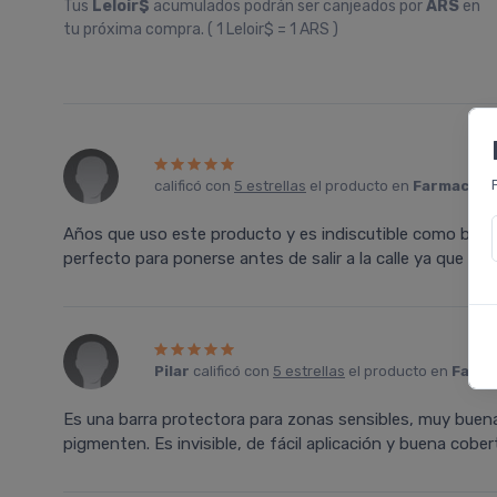
Tus
Leloir$
acumulados podrán ser canjeados por
ARS
en
tu próxima compra. ( 1 Leloir$ = 1 ARS )
calificó con
5 estrellas
el producto en
Farmacia L
Años que uso este producto y es indiscutible como bloqu
perfecto para ponerse antes de salir a la calle ya que no 
Pilar
calificó con
5 estrellas
el producto en
Farma
Es una barra protectora para zonas sensibles, muy buena 
pigmenten. Es invisible, de fácil aplicación y buena cober