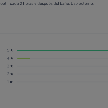
epetir cada 2 horas y después del baño. Uso externo.
5
4
3
2
1