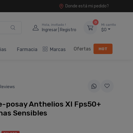
Donde está mi pedido?
0
Hola, invitado !
Mi carrito
Ingresar | Registro
$0
Ofertas
HOT
ias
Farmacia
Marcas
Reviews
-posay Anthelios Xl Fps50+
nas Sensibles