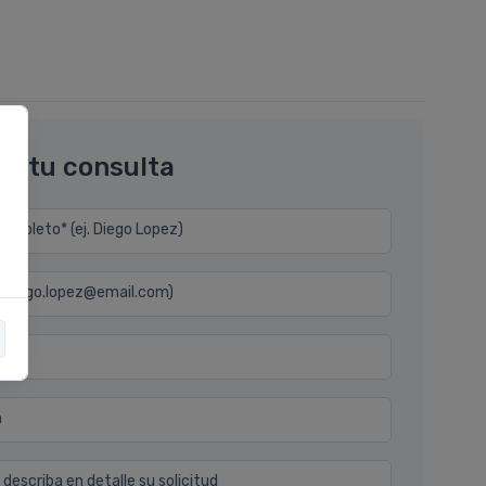
os tu consulta
mpleto* (ej. Diego Lopez)
j. diego.lopez@email.com)
n
 describa en detalle su solicitud