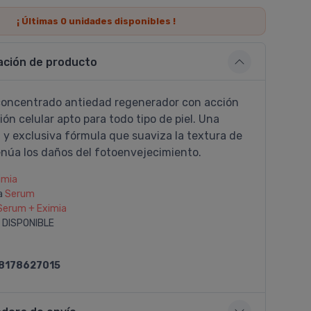
¡ Últimas
0
unidades disponibles !
ación de producto
oncentrado antiedad regenerador con acción
ón celular apto para todo tipo de piel. Una
 y exclusiva fórmula que suaviza la textura de
tenúa los daños del fotoenvejecimiento.
imia
a
Serum
Serum + Eximia
 DISPONIBLE
8178627015