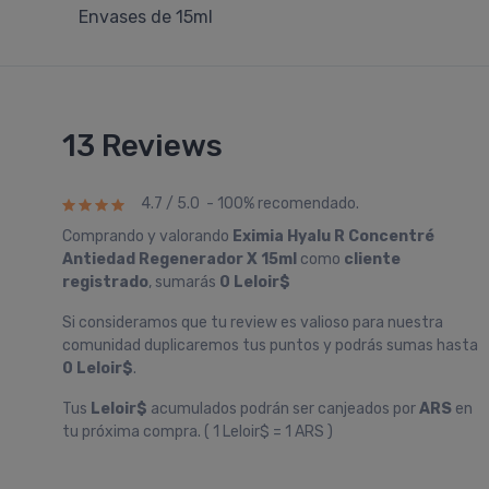
Envases de 15ml
13 Reviews
4.7 / 5.0 - 100% recomendado.
Comprando y valorando
Eximia Hyalu R Concentré
Antiedad Regenerador X 15ml
como
cliente
registrado
, sumarás
0 Leloir$
Si consideramos que tu review es valioso para nuestra
comunidad duplicaremos tus puntos y podrás sumas hasta
0 Leloir$
.
Tus
Leloir$
acumulados podrán ser canjeados por
ARS
en
tu próxima compra. ( 1 Leloir$ = 1 ARS )