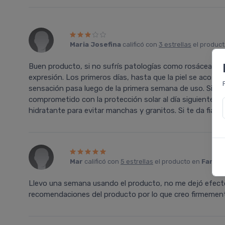
Maria Josefina
calificó con
3 estrellas
el produc
Buen producto, si no sufrís patologías como rosácea o al
expresión. Los primeros días, hasta que la piel se acostu
sensación pasa luego de la primera semana de uso. Si vas
comprometido con la protección solar al día siguiente y
hidratante para evitar manchas y granitos. Si te da fiaca
Mar
calificó con
5 estrellas
el producto en
Farmac
Llevo una semana usando el producto, no me dejó efecto
recomendaciones del producto por lo que creo firmemen