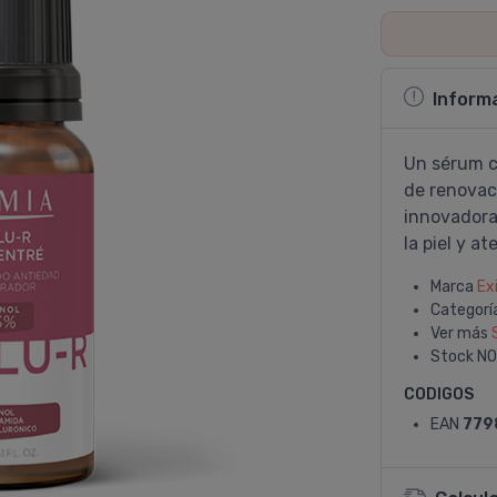
Inform
Un sérum c
de renovaci
innovadora
la piel y a
Marca
Ex
Categorí
Ver más
Stock
NO
CODIGOS
EAN
779