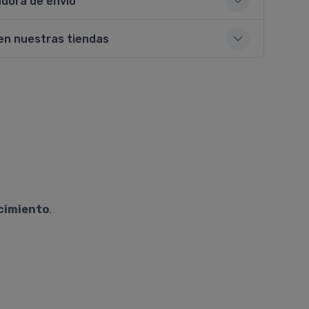
adora de envío
en nuestras tiendas
ecimiento
.