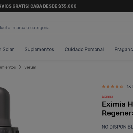
NVÍOS GRATIS!
CABA DESDE
$35.000
n Solar
Suplementos
Cuidado Personal
Fraganc
amientos
Serum
13 
Eximia
Eximia H
Regener
NO DISPONIB