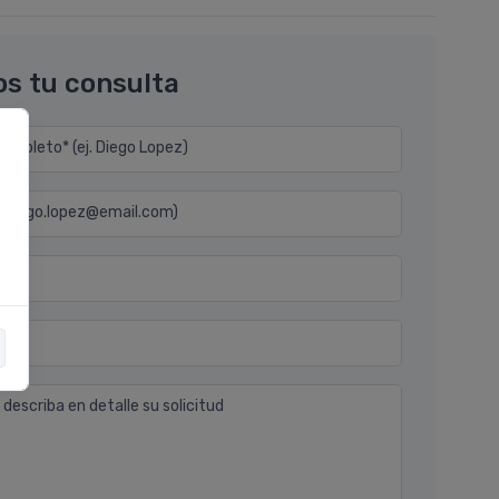
os tu consulta
mpleto* (ej. Diego Lopez)
j. diego.lopez@email.com)
n
 describa en detalle su solicitud