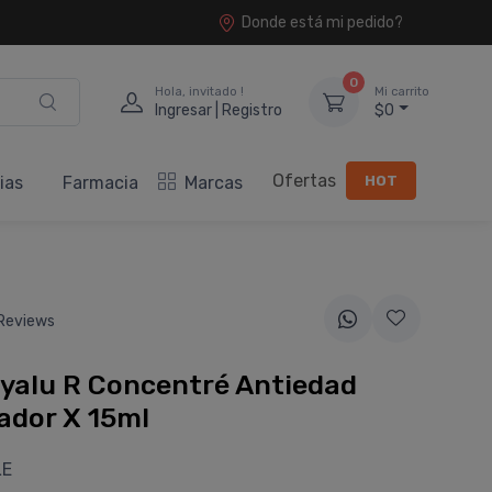
Donde está mi pedido?
0
Hola, invitado !
Mi carrito
Ingresar | Registro
$0
Ofertas
HOT
ias
Farmacia
Marcas
Reviews
yalu R Concentré Antiedad
ador X 15ml
LE