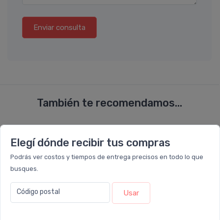
Enviar consulta
También te recomendamos...
8%
25%
OFF
OFF
Elegí dónde recibir tus compras
COMBO
COMBO
Podrás ver costos y tiempos de entrega precisos en todo lo que
busques.
Código postal
Usar