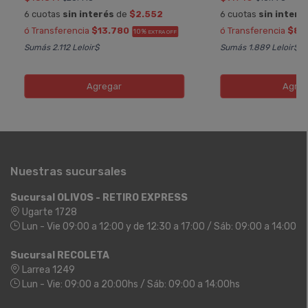
6 cuotas
sin interés
de
$2.552
6 cuotas
sin interé
ó Transferencia
$13.780
ó Transferencia
$8.
10%
EXTRA OFF
Sumás 2.112 Leloir$
Sumás 1.889 Leloir$
Agregar
Agreg
Nuestras sucursales
Sucursal OLIVOS - RETIRO EXPRESS
Ugarte 1728
Lun - Vie 09:00 a 12:00 y de 12:30 a 17:00 / Sáb: 09:00 a 14:00
Sucursal RECOLETA
Larrea 1249
Lun - Vie: 09:00 a 20:00hs / Sáb: 09:00 a 14:00hs