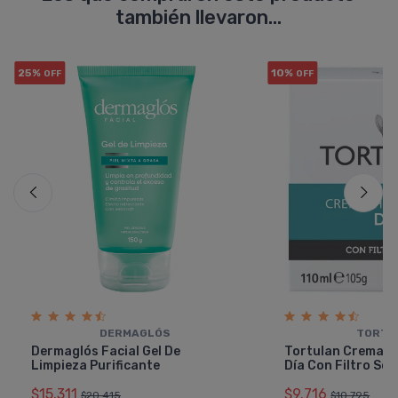
también llevaron...
25%
10%
OFF
OFF
DERMAGLÓS
TORTU
Dermaglós Facial Gel De
Tortulan Crema H
Limpieza Purificante
Dí­a Con Filtro Sol
$15.311
$9.716
$20.415
$10.795