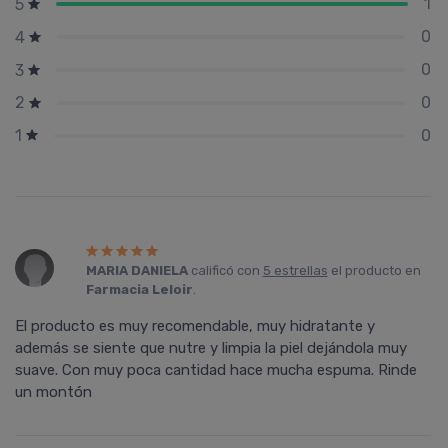
1
5
0
4
0
3
0
2
0
1
MARIA DANIELA
calificó con
5 estrellas
el producto en
Farmacia Leloir
.
El producto es muy recomendable, muy hidratante y
además se siente que nutre y limpia la piel dejándola muy
suave. Con muy poca cantidad hace mucha espuma. Rinde
un montón