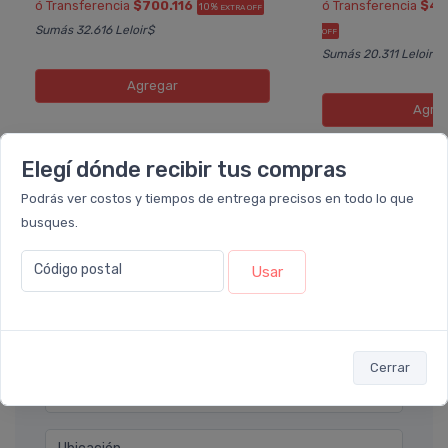
ó Transferencia
$700.116
ó Transferencia
$42
10%
EXTRA OFF
Sumás 32.616 Leloir$
OFF
Sumás 20.311 Leloir$
Agregar
Agre
Elegí dónde recibir tus compras
Podrás ver costos y tiempos de entrega precisos en todo lo que
Déjanos tu consulta
busques.
Código postal
Usar
Nombre completo* (ej. Diego Lopez)
Email* (ej. diego.lopez@email.com)
Cerrar
Teléfono