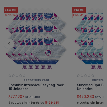
36%
41%
OFF
OFF
PACK x15
PACK x15
u.
u.
FRESENIUS KABI
FRESENIU
Fresubin Intensive Easybag Pack
Survimed Opd Eas
15 Unidades
Unidades
$777.907
$470.280
$1.215.480
$797.08
6 cuotas
sin interés
de
$129.651
6 cuotas
sin interé